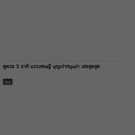
ดูดวง 3 ราศี แววเศรษฐี บุญเก่าหนุนนำ เฮงสุดสุด
หวย