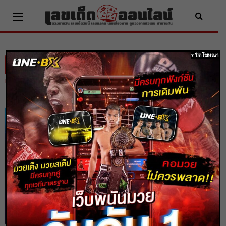
Skip
to
content
x ปิดโฆษณา
ฟรีดูดวงปี 2564
Home
ฟรีดูดวงปี 2564