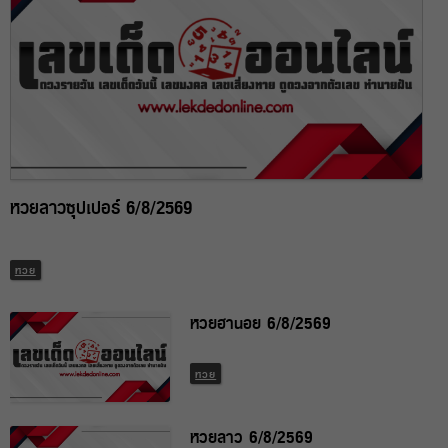
หวยลาวซุปเปอร์ 6/8/2569
หวย
หวยฮานอย 6/8/2569
หวย
หวยลาว 6/8/2569