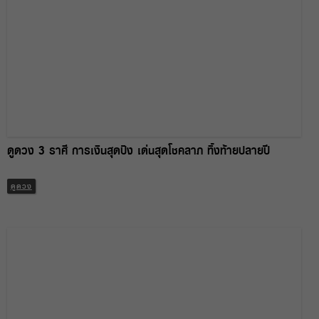
ดูดวง 3 ราศี การเงินสุดปัง เด่นสุดโชคลาภ ทิ้งท้ายปลายปี
ดูดวง