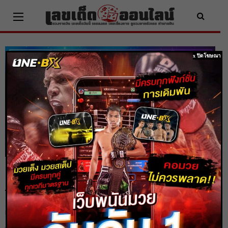
Skip
to
content
x ปิดโฆษณา
ดูดวง 3 ราศี ถูกหวย ก้อนใหญ่ รับทรัพย์
จนกลายเป็นเศรษฐี
Home
ดูดวง
ดูดวง 3 ราศี ถูกหวย ก้อนใหญ่ รับทรัพย์จนกลายเป็นเศรษฐี