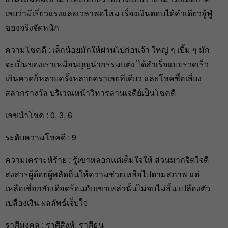
เลยว่ามีเรี่ยวแรงและเวลาพอไหม เรื่องเงินตอบได้คำเดียวอู้ฟู่
ของจริงจัดหนัก
ความโชคดี : เล็กน้อยมักให้ผ่านไปก่อนจ้า ใหญ่ ๆ เบิ้ม ๆ มัก
จะเป็นของเราเหมือนบุญนำกรรมแต่ง ได้สำเร็จแบบรวดเร็ว
เกินคาดก็หลายครั้งหลายคราเลยทีเดียว และโชคซื้อเสี่ยง
สลากรางวัล บริเวณหน้าวิหารลานเจดีย์เป็นโชคดี
เลขนำโชค : 0, 3, 6
ระดับความโชคดี : 9
ความเคราะห์ร้าย : รู้เขาหลอกแต่เต็มใจให้ ส่วนมากจิตใจดี
สงสารผู้ด้อยผู้พลัดถิ่นให้ความช่วยเหลือไปตามสภาพ แต่
เหลือเชื่อกลับเดือดร้อนกับเขาเหล่านั้นไม่จบไม่สิ้น เปลืองตัว
เปลืองเงิน ผลลัพธ์เจ็บใจ
ราศีมงคล : ราศีสิงห์, ราศีธนู