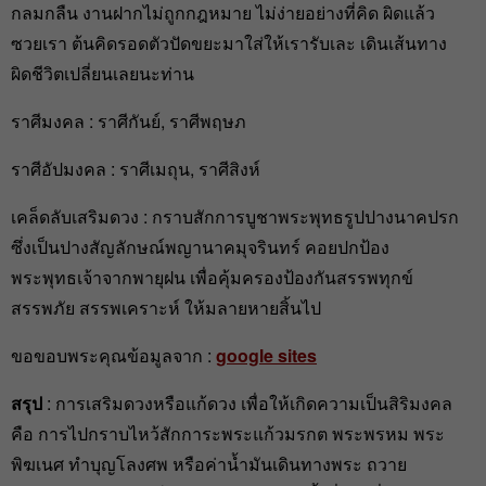
กลมกลืน งานฝากไม่ถูกกฎหมาย ไม่ง่ายอย่างที่คิด ผิดแล้ว
ซวยเรา ต้นคิดรอดตัวปัดขยะมาใส่ให้เรารับเละ เดินเส้นทาง
ผิดชีวิตเปลี่ยนเลยนะท่าน
ราศีมงคล : ราศีกันย์, ราศีพฤษภ
ราศีอัปมงคล : ราศีเมถุน, ราศีสิงห์
เคล็ดลับเสริมดวง : กราบสักการบูชาพระพุทธรูปปางนาคปรก
ซึ่งเป็นปางสัญลักษณ์พญานาคมุจรินทร์ คอยปกป้อง
พระพุทธเจ้าจากพายุฝน เพื่อคุ้มครองป้องกันสรรพทุกข์
สรรพภัย สรรพเคราะห์ ให้มลายหายสิ้นไป
ขอขอบพระคุณข้อมูลจาก :
google sites
สรุป
: การเสริมดวงหรือแก้ดวง เพื่อให้เกิดความเป็นสิริมงคล
คือ การไปกราบไหว้สักการะพระแก้วมรกต พระพรหม พระ
พิฆเนศ ทำบุญโลงศพ หรือค่าน้ำมันเดินทางพระ ถวาย