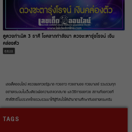
ดูดวงกำเนิด 3 ราศี โชคลาภกำลังมา ดวงชะตารุ่งโรจน์ เงิน
คล่องตัว
ดูดวง
เลขเด็ดออนไลน์ ตรวจผลหวยรัฐบาล หวยลาว หวยฮานอย หวยมาเลย์ รวบรวมทุก
อย่างครบจบในเว็บเดียวเพื่อความสะดวกสบาย และวิธีการขอหวย สถานที่ขอหวยที่
ศักดิ์สิทธิ์ในประเทศไทยรวบรวมมาให้ผู้ที่สนใจได้เข้ามาอ่านศึกษากันอย่างครบครัน
TAGS