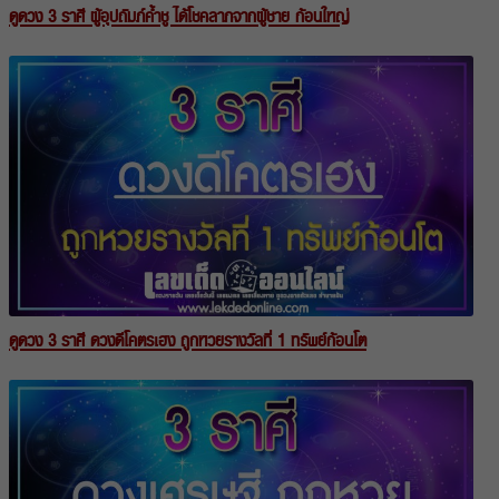
ดูดวง 3 ราศี ผู้อุปถัมภ์ค้ำชู ได้โชคลาภจากผู้ชาย ก้อนใหญ่
ดูดวง 3 ราศี ดวงดีโคตรเฮง ถูกหวยรางวัลที่ 1 ทรัพย์ก้อนโต