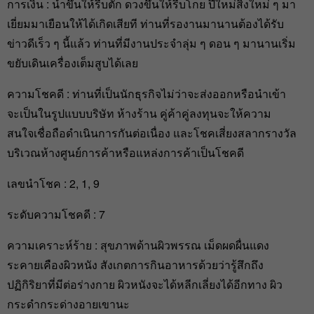
การเงิน : น้ำขึ้นให้รีบตัก ดวงขึ้นให้รีบโกย ปีใหม่สิ่งใหม่ ๆ มา
เยี่ยมมาเยือนให้ได้เกิดเสียที ท่านที่รองานมานานต้องได้รับ
ข่าวดีเร็ว ๆ นี้แล้ว ท่านที่มีงานประจำลุ่ม ๆ ดอน ๆ มานานเริ่ม
ขยับเดินเครื่องเต็มสูบได้เลย
ความโชคดี : ท่านที่เป็นนักธุรกิจไม่ว่าจะส่งออกหรือนำเข้า
จะเป็นในรูปแบบบริษัท ห้างร้าน คู่ค้าคู่ลงทุนจะให้ความ
สนใจเชื่อถือดำเนินการกันต่อเนื่อง และโชคเสี่ยงสลากรางวัล
บริเวณห้างศูนย์การค้าหรือแหล่งการค้าเป็นโชคดี
เลขนำโชค : 2, 1, 9
ระดับความโชคดี : 7
ความเคราะห์ร้าย : สุขภาพด้านผิวพรรณ เม็ดผดผื่นแดง
ระคายเคืองผิวหนัง สังเกตการกินอาหารด้วยว่ารู้สึกถึง
ปฏิกิริยาที่มีต่อร่างกาย ผิวหนังจะได้หลีกเลี่ยงได้อีกทาง ผิว
กระดำกระด่างอายเขานะ