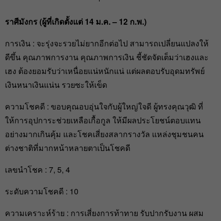
ราศีมังกร (ผู้ที่เกิดตั้งแต่ 14
ม.ค. – 12
ก.พ.)
การเงิน : จะรุ่งจะรวยไม่ยากอีกต่อไป สามารถเปลี่ยนแปลงให้
ดีขึ้น คุณภาพการงาน คุณภาพการเงิน ชี้ชัดจัดเต็มว่าเฮงและ
เฮง ต้องยอมรับว่าเหนื่อยแน่หนักแน่ แต่ผลตอบรับอุดมทรัพย์
เงินหนาเงินแน่น รวยซะให้เข็ด
ความโชคดี : ขอบคุณอบอุ่นใจกับผู้ใหญ่ใจดี ผู้ทรงคุณวุฒิ ที่
ให้การอุปการะช่วยเหลือเกื้อกูล ให้มีผลประโยชน์ตอบแทน
อย่างมากเกินคุ้ม และโชคเสี่ยงสลากรางวัล แหล่งชุมชนคน
ต่างชาติที่มากหน้าหลายตาเป็นโชคดี
เลขนำโชค : 7, 5, 4
ระดับความโชคดี : 10
ความเคราะห์ร้าย : การเสี่ยงการท้าทาย รับปากรับงาน ผสม