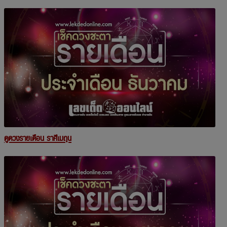
ดูดวงรายเดือน ราศีเมถุน