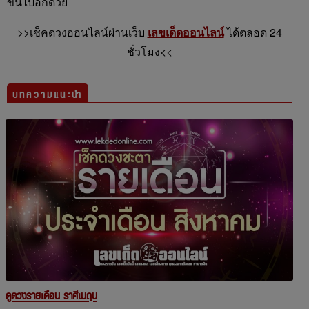
ขึ้นไปอีกด้วย
>>เช็คดวงออนไลน์ผ่านเว็บ
เลขเด็ดออนไลน์
ได้ตลอด 24
ชั่วโมง<<
บทความแนะนำ
ดูดวงรายเดือน ราศีเมถุน