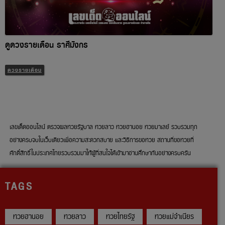
ดูดวงรายเดือน ราศีมังกร
ดวงรายเดือน
เลขเด็ดออนไลน์ ตรวจผลหวยรัฐบาล หวยลาว หวยฮานอย หวยมาเลย์ รวบรวมทุก
อย่างครบจบในเว็บเดียวเพื่อความสะดวกสบาย และวิธีการขอหวย สถานที่ขอหวยที่
ศักดิ์สิทธิ์ในประเทศไทยรวบรวมมาให้ผู้ที่สนใจได้เข้ามาอ่านศึกษากันอย่างครบครัน
TAGS
หวยฮานอย
หวยลาว
หวยไทยรัฐ
หวยแม่จำเนียร