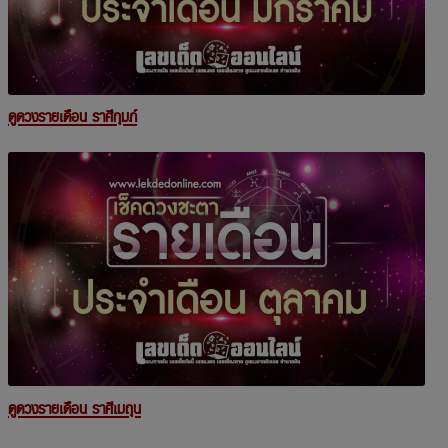
ดูดวงรายเดือน ราศีกุมภ์
ดูดวงรายเดือน ราศีเมถุน