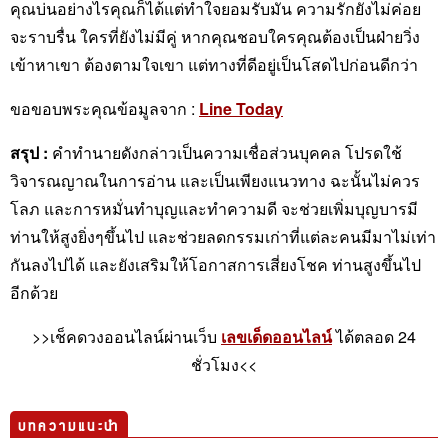
รักยังไม่ค่อยจะราบรื่น ใครที่ยังไม่มีคู่ หากคุณชอบใครคุณ
ต้องเป็นฝ่ายวิ่งเข้าหาเขา ต้องตามใจเขา แต่ทางที่ดีอยู่เป็น
โสดไปก่อนดีกว่า
ขอขอบพระคุณข้อมูลจาก :
Line Today
สรุป :
คำทำนายดังกล่าวเป็นความเชื่อส่วนบุคคล โปรดใช้
วิจารณญาณในการอ่าน และเป็นเพียงแนวทาง ฉะนั้นไม่ควร
โลภ และการหมั่นทำบุญและทำความดี จะช่วยเพิ่มบุญบารมี
ท่านให้สูงยิ่งๆขึ้นไป และช่วยลดกรรมเก่าที่แต่ละคนมีมาไม่
เท่ากันลงไปได้ และยังเสริมให้โอกาสการเสี่ยงโชค ท่านสูง
ขึ้นไปอีกด้วย
>>เช็คดวงออนไลน์ผ่านเว็บ
เลขเด็ดออนไลน์
ได้ตลอด 24
ชั่วโมง<<
บทความแนะนำ