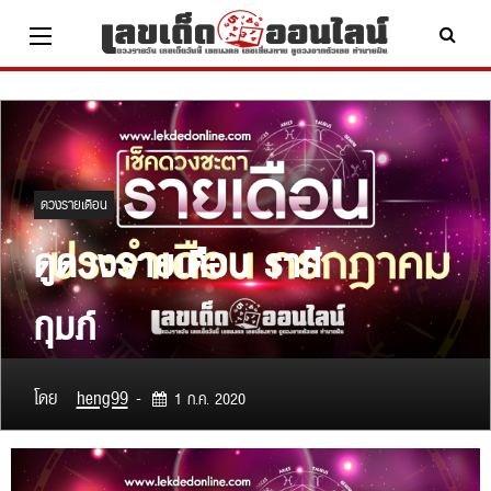
Skip
to
content
x ปิดโฆษณา
ดวงรายเดือน
ดูดวงรายเดือน ราศี
กุมภ์
โดย
heng99
-
1 ก.ค. 2020