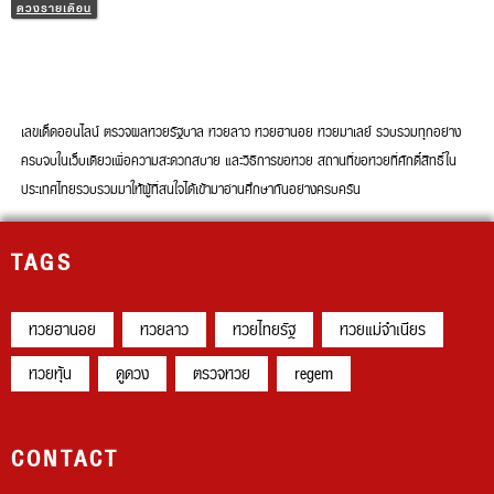
เลขเด็ดออนไลน์ ตรวจผลหวยรัฐบาล หวยลาว หวยฮานอย หวยมาเลย์ รวบรวมทุก
อย่างครบจบในเว็บเดียวเพื่อความสะดวกสบาย และวิธีการขอหวย สถานที่ขอหวยที่
ศักดิ์สิทธิ์ในประเทศไทยรวบรวมมาให้ผู้ที่สนใจได้เข้ามาอ่านศึกษากันอย่างครบครัน
TAGS
หวยฮานอย
หวยลาว
หวยไทยรัฐ
หวยแม่จำเนียร
หวยหุ้น
ดูดวง
ตรวจหวย
regem
CONTACT
Website : lekdedonline.com
© COPYRIGHT 2026 - LEKDEDONLINE.COM