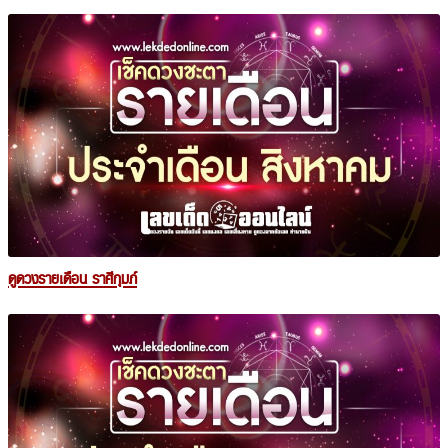
ดูดวงรายเดือน ราศีกุมภ์