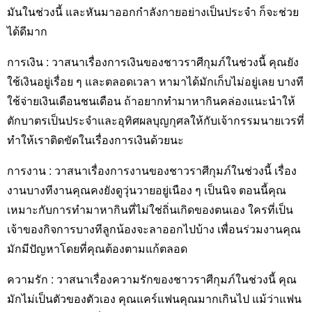
ประเภทไขมันในช่วงนี้ และหันมาออกกำลังกายอย่างเป็น
ประจำ ก็จะช่วยได้ดีมาก
การเงิน : วาสนาเรื่องการเงินของชาวราศีกุมภ์ในช่วงนี้ คุณ
ยังใช้เงินอยู่เรื่อย ๆ และตลอดเวลา หามาได้มักเก็บไม่อยู่เลย
บางทีใช้จ่ายเงินเดือนชนเดือน ถ้าอยากทำมาหากินคล่อง
แนะนำให้ตักบาตรเป็นประจำและอุทิศผลบุญกุศลให้กับเจ้า
กรรมนายเวรที่ทำให้เราติดขัดในเรื่องการเงินด้วยนะ
การงาน : วาสนาเรื่องการงานของชาวราศีกุมภ์ในช่วงนี้
เรื่องงานบางทีงานคุณคงยังดูวุ่นวายอยู่เนือง ๆ เป็นนิจ ตอนนี้
คุณเหมาะกับการทำมาหากินที่ไม่ใช่ถิ่นเกิดของตนเอง ใครที่
เป็นเจ้าของกิจการบางทีลูกน้องจะลาออกไปบ้าง เพื่อนร่วม
งานคุณมักมีปัญหาโดยที่คุณต้องตามแก้ตลอด
ความรัก : วาสนาเรื่องความรักของชาวราศีกุมภ์ในช่วงนี้
คุณมักไม่เป็นตัวของตัวเอง คุณแคร์แฟนคุณมากเกินไป
แม้ว่าแฟนคุณบ่นอย่างไรคุณก็ได้แต่ทำใจยอมรับมัน ความ