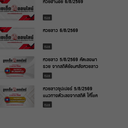
หวยฮานอย 6/8/2569
หวย
หวยลาว 6/8/2569
หวย
หวยลาว 5/8/2569 คัดเลขพา
รวย จากสถิติย้อนหลังหวยลาว
พัฒนา
หวย
หวยลาวซุปเปอร์ 5/8/2569
แนวทางตัวเลขจากสถิติ ให้โชค
แบบเน้น ๆ
หวย