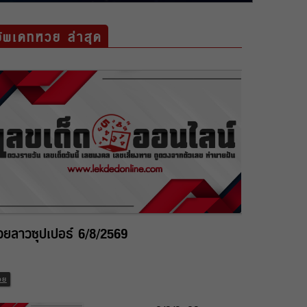
อัพเดทหวย ล่าสุด
วยลาวซุปเปอร์ 6/8/2569
วย