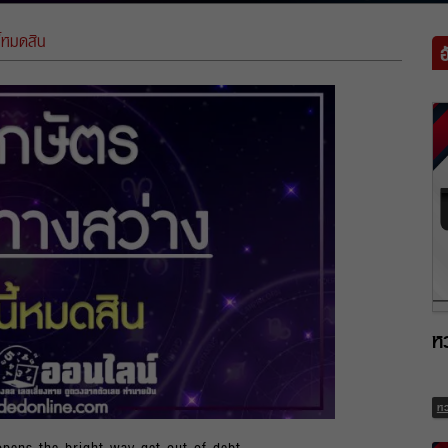
ี้หมดสิน
ห
ห
opens the bright way get out of debt