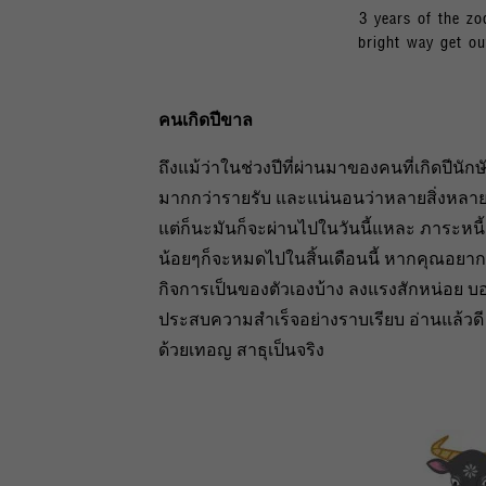
3 years of the zo
bright way get ou
คนเกิดปีขาล
ถึงแม้ว่าในช่วงปีที่ผ่านมาของคนที่เกิดปีนั
มากกว่ารายรับ และแน่นอนว่าหลายสิ่งหลา
แต่ก็นะมันก็จะผ่านไปในวันนี้แหละ ภาระหนี้
น้อยๆก็จะหมดไปในสิ้นเดือนนี้ หากคุณอยากมี
กิจการเป็นของตัวเองบ้าง ลงแรงสักหน่อย บอ
ประสบความสำเร็จอย่างราบเรียบ อ่านแล้วด
ด้วยเทอญ สาธุเป็นจริง