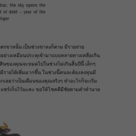
diac, the sky opens the
t of debt – year of the
tiger
กษัตรขาลนั้น เป็นช่วงขาลงก็ตาม มีรายจ่าย
ยอย่างเหมือนประทุเข้ามาแบบหลายทางเหลือเกิน
สินของคุณจะหมดไปในช่วงไม่เกินสิ้นปีนี้ เล็กๆ
รายได้เพิ่มมากขึ้น ในช่วงนี้คนจะต้องลงทุนมี
กเลยว่าเป็นเดือนของคุณจริงๆ ทำอะไรก็จะเริ่ม
ี แชร์เก็บไว้นะคะ ขอให้โชคดีมีชัยตามคำทำนาย