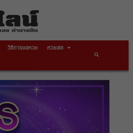
วิธีการขอหวย
หวยสด