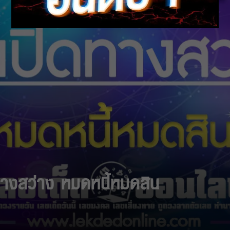
ดทางสว่าง หมดหนี้หมดสิน