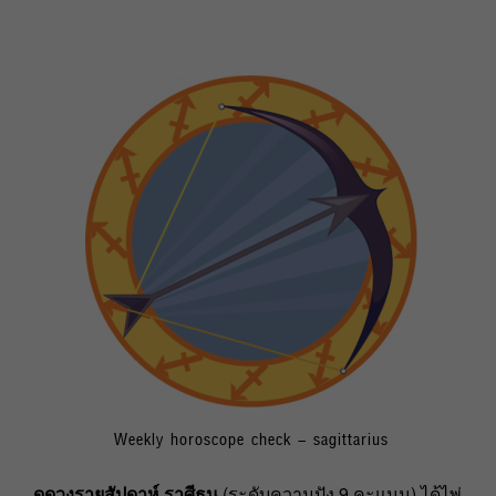
Weekly horoscope check – sagittarius
ดูดวงรายสัปดาห์ ราศีธนู
(ระดับความปัง 9 คะแนน) ได้ไพ่