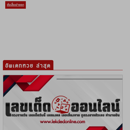
ฮั่งเส็งเช้าออก
อัพเดทหวย ล่าสุด