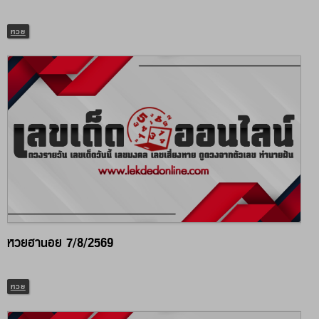
หวย
หวยฮานอย 7/8/2569
หวย