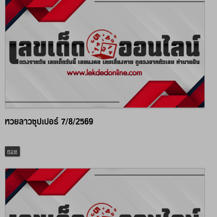
หวยลาวซุปเปอร์ 7/8/2569
หวย