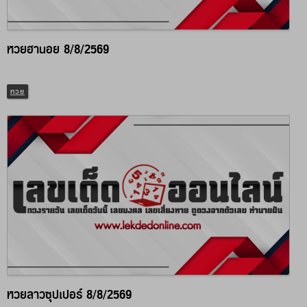
หวยฮานอย 8/8/2569
หวย
หวยลาวซุปเปอร์ 8/8/2569