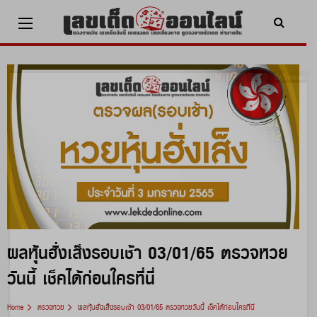
Skip
to
content
x ปิดโฆษณา
ผลหุ้นฮั่งเส็งรอบเช้า 03/01/65 ตรวจหวย
วันนี้ เช็คได้ก่อนใครที่นี่
Home
ตรวจหวย
ผลหุ้นฮั่งเส็งรอบเช้า 03/01/65 ตรวจหวยวันนี้ เช็คได้ก่อนใครที่นี่