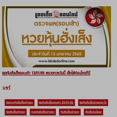
ผลหุ้นฮั่งเส็งรอบเช้า 13/01/65 ตรวจหวยวันนี้ เช็คได้ก่อนใครที่นี่
แชร์
ผลหวยหุ้นฮั่งเส็งเช้าออก
ผลหุ้นฮั่งเส็งรอบเช้า 03/01/65
ผลหุ้นฮั่งเส็งเช้าออกอะไร
ผลฮั่งเส็งเช้าออก
หวยหุ้นฮั่งเส็งเช้าออก
หุ้นฮั่งเส็งเช้าออก
ฮั่งเส็งวันนี้ออก