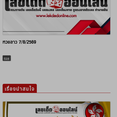
หวยลาว 7/8/2569
หวย
เรื่องน่าสนใจ