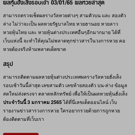
ผลหุ้นฮั่งเส็งรอบเช้า 03/01/65 ผลหวยล่าสุด
สามารถตรวจเช็ตผลรางวัลหวยต่างๆ สามตัวบน และ สองตัว
ล่าง ไม่ว่าจะเป็น ผลหวยรัฐบาลไทย หวยฮานอย หวยลาว
หวยหุ้นไทย และ หวยหุ้นต่างประเทศอื่นๆอีกมากมาย ได้ที่
เว็บแห่งนี้ จะทำให้คุณไม่พลาดทุกข่าวสารในวงการหวย คอ
หวยต้องจริงห้ามพลาดเด็ดขาด
สรุป
สามารถติดตามผลหวยหุ้นต่างประเทศผลรางวัลหวยฮั่งเส็ง
รอบเช้าวันนี้ล่าสุด เลขสามตัว เลขท้ายสองตัว บน-ล่าง ข้อมูล
สดใหม่ส่งตรงจา ตลาดหลักทรัพย์ เพื่อให้เป็นผลหวยหุ้นฮั่งเส็ง
ประจำวันนี้ 3 มกราคม 2565
ได้ที่นี่เลขเด็ดออนไลน์ เว็บ
รายงานข่าวสารวงการหวย ใครอยากรวยด้วยการถูกหวย
ต้องติดตามที่เว็บเรา