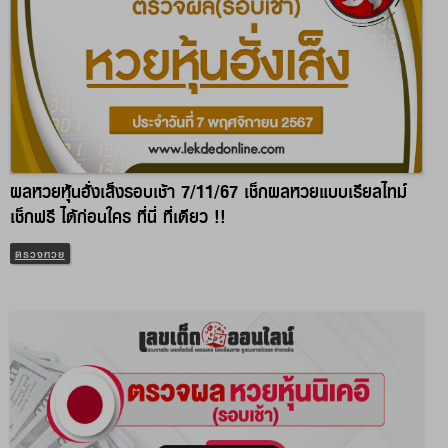
ผลหวยหุ้นฮั่งเส็งรอบเช้า 7/11/67 เช็กผลหวยแบบเรียลไทม์
เช็กฟรี ได้ก่อนใคร ที่นี่ ที่เดียว !!
ตรวจหวย