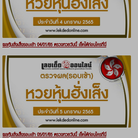
ผลหุ้นฮั่งเส็งรอบเช้า 04/01/65 ตรวจหวยวันนี้ เช็คได้ก่อนใครที่นี่
ผลหุ้นฮั่งเส็งรอบเช้า 05/01/65 ตรวจหวยวันนี้ เช็คได้ก่อนใครที่นี่