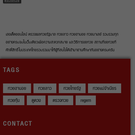
ตรวจหวย
เลขเด็ดออนไลน์ ตรวจผลหวยรัฐบาล หวยลาว หวยฮานอย หวยมาเลย์ รวบรวมทุก
อย่างครบจบในเว็บเดียวเพื่อความสะดวกสบาย และวิธีการขอหวย สถานที่ขอหวยที่
ศักดิ์สิทธิ์ในประเทศไทยรวบรวมมาให้ผู้ที่สนใจได้เข้ามาอ่านศึกษากันอย่างครบครัน
TAGS
หวยฮานอย
หวยลาว
หวยไทยรัฐ
หวยแม่จำเนียร
หวยหุ้น
ดูดวง
ตรวจหวย
regem
CONTACT