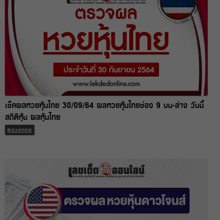
เช็คผลหวยหุ้นไทย 30/09/64 ผลหวยหุ้นไทยช่อง 9 บน-ล่าง วันนี้
สถิติหุ้น ผลหุ้นไทย
ตรวจหวย