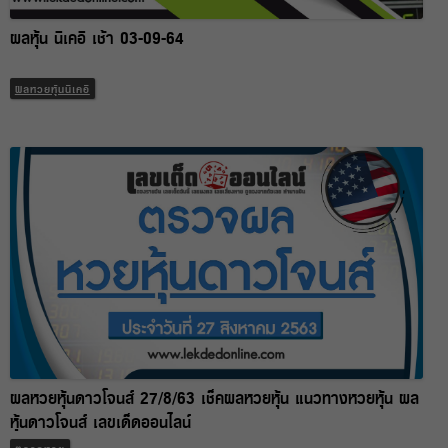
ผลหุ้น นิเคอิ เช้า 03-09-64
ผลหวยหุ้นนิเคอิ
ผลหวยหุ้นดาวโจนส์ 27/8/63 เช็คผลหวยหุ้น แนวทางหวยหุ้น ผล
หุ้นดาวโจนส์ เลขเด็ดออนไลน์