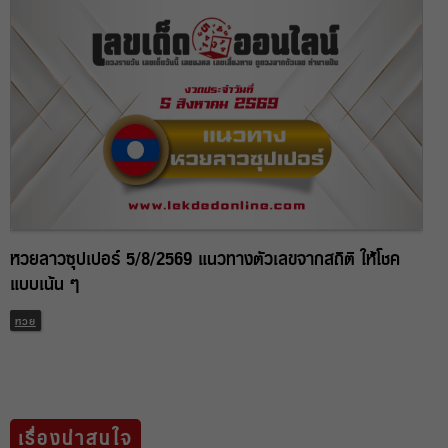
หวยลาวซุปเปอร์ 5/8/2569 แนวทางตัวเลขจากสถิติ ให้โชค
แบบเน้น ๆ
หวย
เรื่องน่าสนใจ