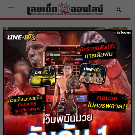
Skip
to
content
x ปิดโฆษณา
ผลหุ้นฮั่งเส็งรอบเช้า 26/10/64 ตรวจหวย
วันนี้ เช็คได้ก่อนใครที่นี่
Home
ตรวจหวย
ผลหุ้นฮั่งเส็งรอบเช้า 26/10/64 ตรวจหวยวันนี้ เช็คได้ก่อนใครที่นี่