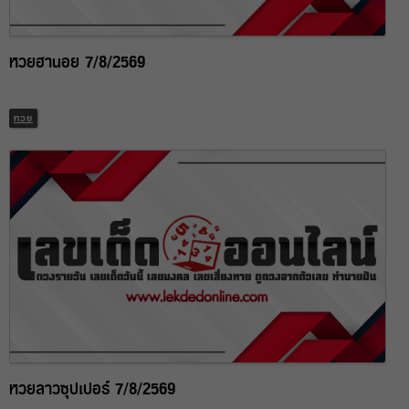
หวยฮานอย 7/8/2569
หวย
หวยลาวซุปเปอร์ 7/8/2569