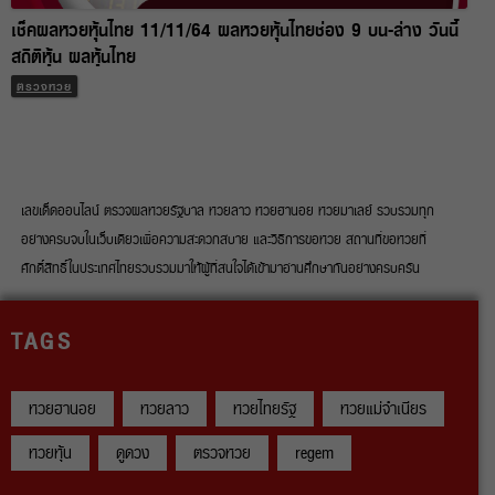
เช็คผลหวยหุ้นไทย 11/11/64 ผลหวยหุ้นไทยช่อง 9 บน-ล่าง วันนี้
สถิติหุ้น ผลหุ้นไทย
ตรวจหวย
เลขเด็ดออนไลน์ ตรวจผลหวยรัฐบาล หวยลาว หวยฮานอย หวยมาเลย์ รวบรวมทุก
อย่างครบจบในเว็บเดียวเพื่อความสะดวกสบาย และวิธีการขอหวย สถานที่ขอหวยที่
ศักดิ์สิทธิ์ในประเทศไทยรวบรวมมาให้ผู้ที่สนใจได้เข้ามาอ่านศึกษากันอย่างครบครัน
TAGS
หวยฮานอย
หวยลาว
หวยไทยรัฐ
หวยแม่จำเนียร
หวยหุ้น
ดูดวง
ตรวจหวย
regem