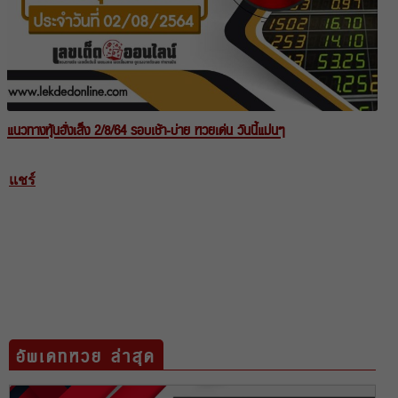
แนวทางหุ้นฮั่งเส็ง 2/8/64 รอบเช้า-บ่าย หวยเด่น วันนี้แม่นๆ
แชร์
อัพเดทหวย ล่าสุด