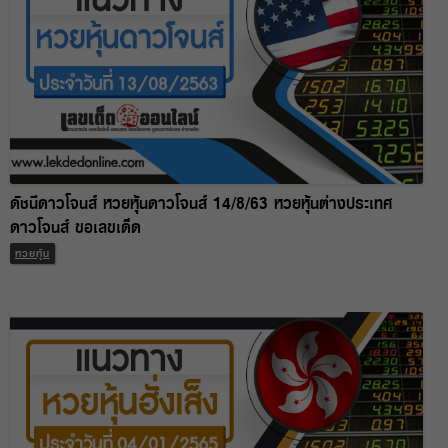
ดัชนีดาวโจนส์ หวยหุ้นดาวโจนส์ 14/8/63 หวยหุ้นต่างประเทศ
ดาวโจนส์ ขอเลขเด็ด
หวยหุ้น