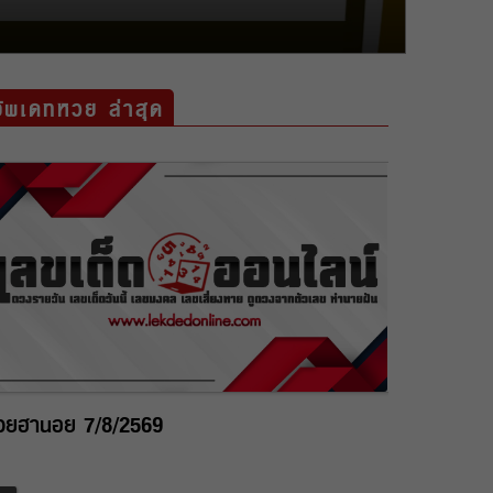
อัพเดทหวย ล่าสุด
วยฮานอย 7/8/2569