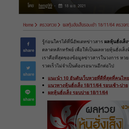
โดย
heng99
-
18 พ.ย. 2021
Home
ตรวจหวย
ผลหุ้นฮั่งเส็งรอบเช้า 18/11/64 ตรวจหวยวั
รู้ก่อนใครได้ที่นี่อัพเดทข่าวสาร
ผลหุ้นฮั่งเส
ตลาดหลักทรัพย์ เพื่อให้เป็นผลหวยหุ้นฮั่งเส็
share
เราคือที่สุดของข้อมูลข่าวสารในวงการ ห
รวดเร็วไม่จำเป็นต้องรอนานอีกต่อไป
share
แนะนำ 10 อันดับเว็บหวยที่ดีที่สุดที่คนไท
แนวทางหุ้นฮั่งเส็ง 18/11/64 รอบเช้า-บ่าย
ผลหุ้นฮั่งเส็ง รอบบ่าย 18/11/64
share