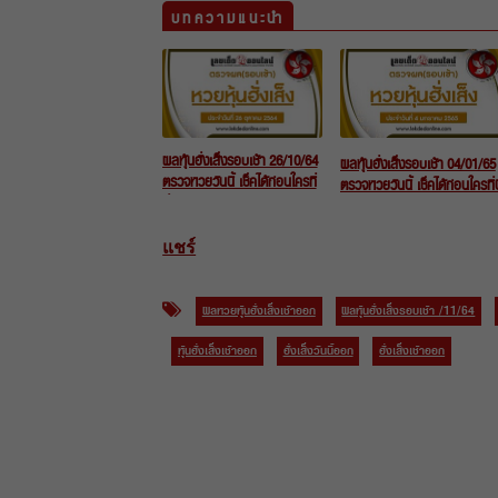
บทความแนะนำ
ผลหุ้นฮั่งเส็งรอบเช้า 26/10/64
ผลหุ้นฮั่งเส็งรอบเช้า 04/01/65
ตรวจหวยวันนี้ เช็คได้ก่อนใครที่
ตรวจหวยวันนี้ เช็คได้ก่อนใครที่นี
นี่
แชร์
ผลหวยหุ้นฮั่งเส็งเช้าออก
ผลหุ้นฮั่งเส็งรอบเช้า /11/64
หุ้นฮั่งเส็งเช้าออก
ฮั่งเส็งวันนี้ออก
ฮั่งเส็งเช้าออก