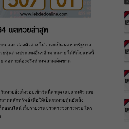
ห
/64 ผลหวยล่าสุด
น และ สองตัวล่าง ไม่ว่าจะเป็น ผลหวยรัฐบาล
้นต่างประเทศอื่นๆอีกมากมาย ได้ที่เว็บแห่งนี้
ย คอหวยต้องจริงห้ามพลาดเด็ดขาด
วยฮั่งเส็งรอบเช้าวันนี้ล่าสุด เลขสามตัว เลข
าดหลักทรัพย์ เพื่อให้เป็นผลหวยหุ้นฮั่งเส็ง
ลขเด็ดออนไลน์ เว็บรายงานข่าวสารวงการหวย ใคร
า