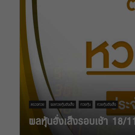
ตรวจหวย
ผลหวยหุ้นฮั่งเส็ง
หวยหุ้น
หวยหุ้นฮั่งเส็ง
ผลหุ้นฮั่งเส็งรอบเช้า 18/11