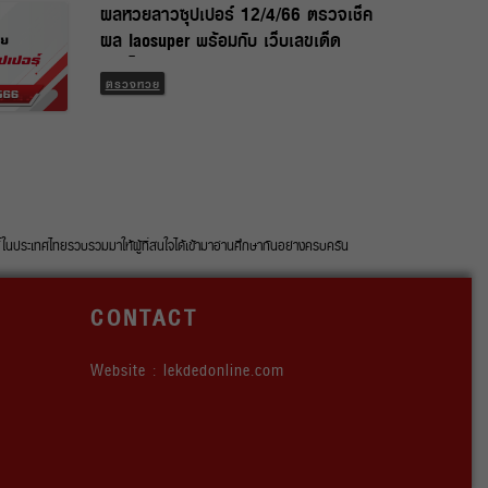
ผลหวยลาวซุปเปอร์ 12/4/66 ตรวจเช็ค
ผล laosuper พร้อมกับ เว็บเลขเด็ด
ออนไลน์
ตรวจหวย
ประเทศไทยรวบรวมมาให้ผู้ที่สนใจได้เข้ามาอ่านศึกษากันอย่างครบครัน
CONTACT
Website : lekdedonline.com