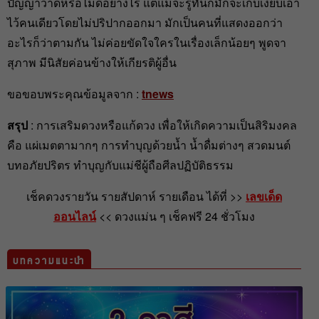
ปัญญาว่าดีหรือไม่ดีอย่างไร แต่แม้จะรู้ทันก็มักจะเก็บเงียบเอา
ไว้คนเดียวโดยไม่ปริปากออกมา มักเป็นคนที่แสดงออกว่า
อะไรก็ว่าตามกัน ไม่ค่อยขัดใจใครในเรื่องเล็กน้อยๆ พูดจา
สุภาพ มีนิสัยค่อนข้างให้เกียรติผู้อื่น
ขอขอบพระคุณข้อมูลจาก :
tnews
สรุป
: การเสริมดวงหรือแก้ดวง เพื่อให้เกิดความเป็นสิริมงคล
คือ แผ่เมตตามากๆ การทำบุญด้วยน้ำ น้ำดื่มต่างๆ สวดมนต์
บทอภัยปริตร ทำบุญกับแม่ชีผู้ถือศีลปฏิบัติธรรม
เช็คดวงรายวัน รายสัปดาห์ รายเดือน ได้ที่ >>
เลขเด็ด
ออนไลน์
<< ดวงแม่น ๆ เช็คฟรี 24 ชั่วโมง
บทความแนะนำ