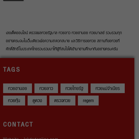
เลขเด็ดออนไลน์ ตรวจผลหวยรัฐบาล หวยลาว หวยฮานอย หวยมาเลย์ รวบรวมทุก
อย่างครบจบในเว็บเดียวเพื่อความสะดวกสบาย และวิธีการขอหวย สถานที่ขอหวยที่
ศักดิ์สิทธิ์ในประเทศไทยรวบรวมมาให้ผู้ที่สนใจได้เข้ามาอ่านศึกษากันอย่างครบครัน
TAGS
หวยฮานอย
หวยลาว
หวยไทยรัฐ
หวยแม่จำเนียร
หวยหุ้น
ดูดวง
ตรวจหวย
regem
CONTACT