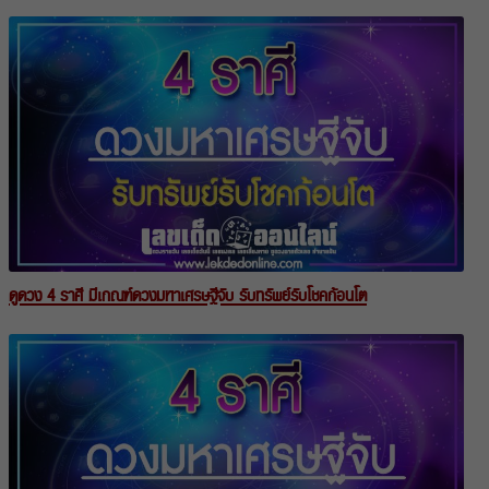
ดูดวง 4 ราศี มีเกณฑ์ดวงมหาเศรษฐีจับ รับทรัพย์รับโชคก้อนโต