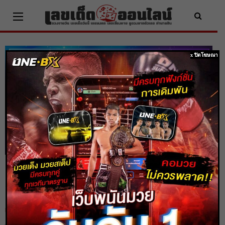
Skip
to
content
x ปิดโฆษณา
ดูดวง 4 ราศี มีเกณฑ์ดวงมหาเศรษฐีจับ รับ
ทรัพย์รับโชคก้อนโต
Home
ดูดวง
ดูดวง 4 ราศี มีเกณฑ์ดวงมหาเศรษฐีจับ รับทรัพย์รับโชคก้อนโต