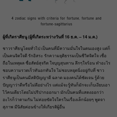
4 zodiac signs with criteria for fortune, fortune and
fortune-sagittarius
ผู้ที่เกิดราศีธนู (ผู้ที่เกิดระหว่างวันที่ 16
ธ.ค. – 14
ม.ค.)
ชาวราศีธนูโดยทั่วไป เป็นคนที่มีความมั่นใจในตนเองสูง แต่ก็
เป็นคนจิตใจดี รักอิสระ รักความยุติธรรมเป็นชีวิตจิตใจ เชื่อ
ถือในเหตุผล ซื่อสัตย์สุจริต ใจบุญสุนทาน ลึกๆใจร้อน ทำอะไร
ชอบความรวดเร็วทันอกทันใจ ไม่ชอบหยุดนิ่งอยู่กับที่ ชาว
ราศีธนูเป็นคนมีสติปัญญาดี ฉลาด มองคนได้ชัดเจน รู้ด้วย
ปัญญาว่าดีหรือไม่ดีอย่างไร แต่แม้จะรู้ทันก็มักจะเก็บเงียบเอา
ไว้คนเดียวโดยไม่ปริปากออกมา มักเป็นคนที่แสดงออกว่า
อะไรก็ว่าตามกัน ไม่ค่อยขัดใจใครในเรื่องเล็กน้อยๆ พูดจา
สุภาพ มีนิสัยค่อนข้างให้เกียรติผู้อื่น