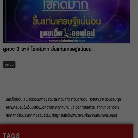
ดูดวง 3 ราศี โชคดีมาก ขึ้นแท่นเศรษฐีแน่นอน
ดูดวง
เลขเด็ดออนไลน์ ตรวจผลหวยรัฐบาล หวยลาว หวยฮานอย หวยมาเลย์ รวบรวมทุก
อย่างครบจบในเว็บเดียวเพื่อความสะดวกสบาย และวิธีการขอหวย สถานที่ขอหวยที่
ศักดิ์สิทธิ์ในประเทศไทยรวบรวมมาให้ผู้ที่สนใจได้เข้ามาอ่านศึกษากันอย่างครบครัน
TAGS