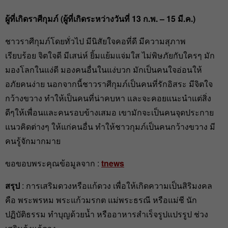
ผู้ที่เกิดราศีกุมภ์ (ผู้ที่เกิดระหว่างวันที่ 13
ก.พ. – 15
มี.ค.)
ชาวราศีกุมภ์โดยทั่วไป มีนิสัยใจคอที่ดี มีความสุภาพ
เรียบร้อย จิตใจดี มีเสน่ห์ ยิ้มแย้มแจ่มใส ไม่พิษภัยกับใครๆ มัก
มองโลกในแง่ดี มองคนอื่นในแง่บวก มักเป็นคนใจอ่อนให้
อภัยคนง่าย นอกจากนี้ชาวราศีกุมภ์เป็นคนที่รักอิสระ มีจิตใจ
กว้างขวาง ทำให้เป็นคนที่น่าคบหา และจะคอยแนะนำแต่สิ่ง
ดีๆให้เพื่อนและคนรอบข้างเสมอ เขามักจะเป็นคนจุดประกาย
แนวคิดต่างๆ ให้แก่คนอื่น ทำให้ชาวกุมภ์เป็นคนกว้างขวาง มี
คนรู้จักมากมาย
ขอขอบพระคุณข้อมูลจาก :
tnews
สรุป
: การเสริมดวงหรือแก้ดวง เพื่อให้เกิดความเป็นสิริมงคล
คือ พระพรหม พระแก้วมรกต แม่พระธรณี หรือแม่ชี นัก
ปฏิบัติธรรม ทำบุญด้วยน้ำ หรืออาหารสำเร็จรูปแปรรูป ช่วง