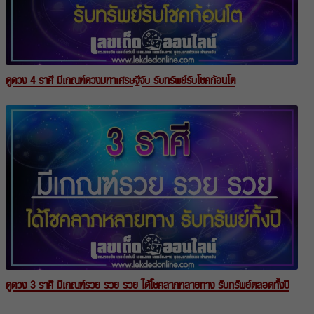
ดูดวง 4 ราศี มีเกณฑ์ดวงมหาเศรษฐีจับ รับทรัพย์รับโชคก้อนโต
ดูดวง 3 ราศี มีเกณฑ์รวย รวย รวย ได้โชคลาภหลายทาง รับทรัพย์ตลอดทั้งปี