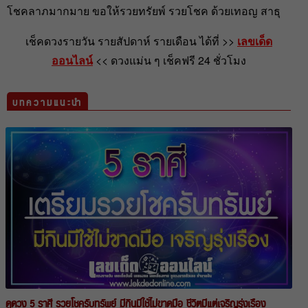
โชคลาภมากมาย ขอให้รวยทรัยพ์ รวยโชค ด้วยเทอญ สาธุ
เช็คดวงรายวัน รายสัปดาห์ รายเดือน ได้ที่ >>
เลขเด็ด
ออนไลน์
<< ดวงแม่น ๆ เช็คฟรี 24 ชั่วโมง
บทความแนะนำ
ดูดวง 5 ราศี รวยโชครับทรัพย์ มีกินมีใช้ไม่ขาดมือ ชีวิตมีแต่เจริญรุ่งเรือง