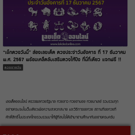
“เช็กดวงวันนี้” ส่องเลขเด็ด ดวงประจำวันอังคาร ที่ 17 ธันวาคม
พ.ศ. 2567 พร้อมเคล็ดลับเสริมดวงให้ปัง ที่นี่ที่เดียว แจกฟรี !!
ดวงรายวัน
เลขเด็ดออนไลน์ ตรวจผลหวยรัฐบาล หวยลาว หวยฮานอย หวยมาเลย์ รวบรวมทุก
อย่างครบจบในเว็บเดียวเพื่อความสะดวกสบาย และวิธีการขอหวย สถานที่ขอหวยที่
ศักดิ์สิทธิ์ในประเทศไทยรวบรวมมาให้ผู้ที่สนใจได้เข้ามาอ่านศึกษากันอย่างครบครัน