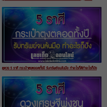
ดูดวง 5 ราศี กระเป๋าตุงตลอดทั้งปี รับทรัพย์จนล้นมือ ทำอะไรก็ดีทำอะไรก็ปัง