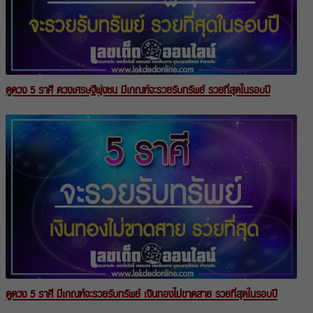
ดูดวง 5 ราศี ดวงเศรษฐีพุ่งชน มีเกณฑ์จะรวยรับทรัพย์ รวยที่สุดในรอบปี
ดูดวง 5 ราศี มีเกณฑ์จะรวยรับทรัพย์ เงินทองไม่ขาดสาย รวยที่สุดในรอบปี