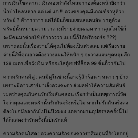
การเงินโชคลาภ : เงินทองกำลังไหลมากองต้องหน้ายิ่งกว่า
น้ำป่าไหลหลาก แต่ แต่ แต่ !!! ดวงของคุณมีเกณฑ์ราหูล้วง
ทรัพย์ ? ห๊าาาาาาา แค่ได้ยินก็ขนแขนสแตนอัพ ราหูล้วง
ทรัพย์นั้นหมายความว่าดวงมีรายจ่ายตลอด หากคุณไม่ใช้ก็
จะมีคนมาช่วยใช้ (อ้าววววว แบบนี้ก็ได้หรือจอร์จ ???)
เพราะฉะนั้นเรื่องรายได้คุณไม่ต้องเป็นห่วงเลย แต่เรื่องราย
จ่ายนี้สิที่คุณอาจต้องวางแผนให้หนัก ๆ จะวางแผนขุดหลุมลึก
128 เมตรเพื่อฝังเงิน หรือจะใส่ตู้เซฟที่ล็อค 99 ชั้นก็ว่ากันไป
ความรักคนมีคู่ : คนมีคู่ในช่วงนี้อาจรู้สึกร้อน ๆ หนาว ๆ บ้าง
เพราะมีดาวเสาร์มาเล็งดวงชะตา ส่งผลทำให้ความสัมพันธ์
ระหว่างคุณกับคนรักเริ่มสั่นคลอน เรียกว่าเป็นเหตุการณ์วัด
ใจว่าคุณและคนรักนั้นรักกันจริงหรือไม่ หากไม่รักกันจริงคง
ต้องโบกมือลากันไปในปี 2563 แต่หากผ่านอุปสรรคครั้งนี้ไป
ได้ก็แสดงว่ารักครั้งนี้เป็นรักแท้
ความรักคนโสด : ดวงความรักของชาวราศีเมถุนที่ยังโสดอยู่