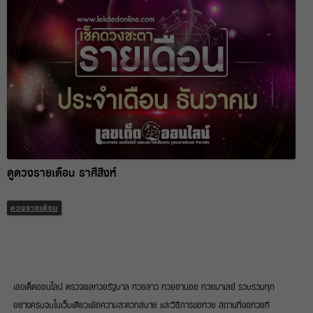
ดูดวงรายเดือน ราศีสิงห์
ดวงรายเดือน
เลขเด็ดออนไลน์ ตรวจผลหวยรัฐบาล หวยลาว หวยฮานอย หวยมาเลย์ รวบรวมทุก
อย่างครบจบในเว็บเดียวเพื่อความสะดวกสบาย และวิธีการขอหวย สถานที่ขอหวยที่