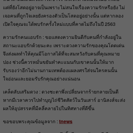
แต่ที่ยังโสดอยู่อาจเป็นเพราะไม่สนใจเรื่องความรักหรือยัง ไม่
เจอคนที่ถูกใจเลยยังครองตัวเป็นโสดอยู่อย่างนั้น แต่หากลอง
เปิดใจคุณจะได้พบรักครั้งใหม่แบบที่คาดไม่ถึงในปี 2563
ความรักคนแอบรัก : ขอแสดงความยินดีกับคนที่กำลังอยู่ใน
สถานะแอบรักด้วยนะคะ เพราะดวงความรักของคุณโดดเด่น
จึงส่งผลทำให้คุณมีโอกาสได้ที่จะสมหวังกับคนที่คุณหมาย
ปอง ช่วงนี้ควรหมั่นขยันทำคะแนนกับเขาคนนั้นให้มาก
รับรองว่าอีกไม่นานกามเทพต้องแผลงศรใส่จนใครคนนั้น
ใจอ่อนและยอมรับรักคุณอย่างแน่นอน
เคล็ดลับเสริมดวง : ดวงชะตาพึ่งเปลี่ยนจากร้ายกลายเป็นดี
หากมีเวลาควรไปทำบุญไถ่ชีวิตสัตว์ในวันเสาร์ อานิสงส์จะส่ง
ผลให้อุปสรรคที่มีคลี่คลายไปในทิศทางที่ดีขึ้น
ขอขอบพระคุณข้อมูลจาก :
tnews