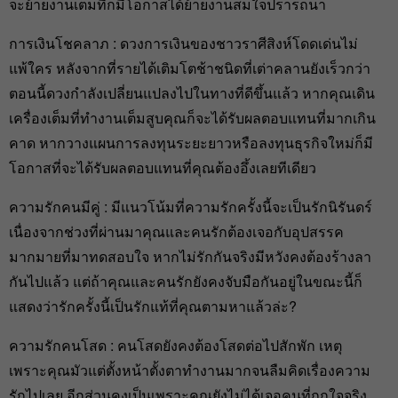
จะย้ายงานเต็มทีก็มีโอกาสได้ย้ายงานสมใจปรารถนา
การเงินโชคลาภ : ดวงการเงินของชาวราศีสิงห์โดดเด่นไม่
แพ้ใคร หลังจากที่รายได้เติมโตช้าชนิดที่เต่าคลานยังเร็วกว่า
ตอนนี้ดวงกำลังเปลี่ยนแปลงไปในทางที่ดีขึ้นแล้ว หากคุณเดิน
เครื่องเต็มที่ทำงานเต็มสูบคุณก็จะได้รับผลตอบแทนที่มากเกิน
คาด หากวางแผนการลงทุนระยะยาวหรือลงทุนธุรกิจใหม่ก็มี
โอกาสที่จะได้รับผลตอบแทนที่คุณต้องอึ้งเลยทีเดียว
ความรักคนมีคู่ : มีแนวโน้มที่ความรักครั้งนี้จะเป็นรักนิรันดร์
เนื่องจากช่วงที่ผ่านมาคุณและคนรักต้องเจอกับอุปสรรค
มากมายที่มาทดสอบใจ หากไม่รักกันจริงมีหวังคงต้องร้างลา
กันไปแล้ว แต่ถ้าคุณและคนรักยังคงจับมือกันอยู่ในขณะนี้ก็
แสดงว่ารักครั้งนี้เป็นรักแท้ที่คุณตามหาแล้วล่ะ?
ความรักคนโสด : คนโสดยังคงต้องโสดต่อไปสักพัก เหตุ
เพราะคุณมัวแต่ตั้งหน้าตั้งตาทำงานมากจนลืมคิดเรื่องความ
รักไปเลย อีกส่วนคงเป็นเพราะคุณยังไม่ได้เจอคนที่ถูกใจจริง