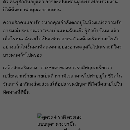
ตัว คนรู้จักกันอยู่แล้ว อาจจะเป็นเพื่อนฝูงหรือเพื่อนร่วมงาน
ก็ได้ที่จะมาพาคุณลงจากคาน
ความรักคนแอบรัก : หากคุณกำลังตกอยู่ในห้วงแห่งความรัก
อารมณ์ประมาณว่า “เธอเป็นแฟนฉันแล้ว รู้ตัวบ้างไหม แล้ว
เมื่อไรหนอฉันจะได้เป็นแฟนของเธอ” คงต้องเริ่มทำอะไรสัก
อย่างแล้วไม่งั้นคนที่คุณหมายปองอาจหลุดมือไปเพราะมีใคร
บางคนคว้าไปครอง
เคล็ดลับเสริมดวง : ดวงชะตาของชาวราศีพฤษภเรียกว่า
เปลี่ยนจากร้ายกลายเป็นดี หากมีเวลาควรไปทำบุญไถ่ชีวิตใน
วันเสาร์ อานิสงส์จะส่งผลให้อุปสรรคปัญหาที่มีคลี่คลายไปใน
ทิศทางที่ดีขึ้น