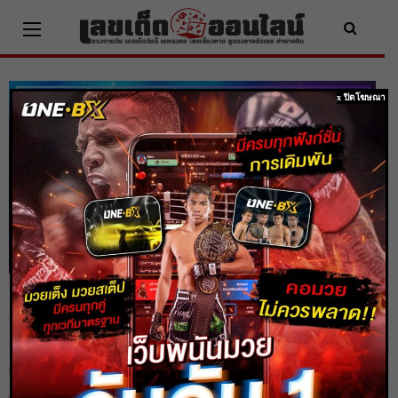
Skip
to
content
x ปิดโฆษณา
ดูดวง 4 ราศี ดวงเฮงแบบสุดๆ ดวงขาขึ้น
กระฉูด รวยเปรี้ยงจนใคร ๆอิจฉา
Home
ดูดวง
ดูดวง 4 ราศี ดวงเฮงแบบสุดๆ ดวงขาขึ้นกระฉูด รวยเปรี้ยงจนใคร ๆอิจฉา