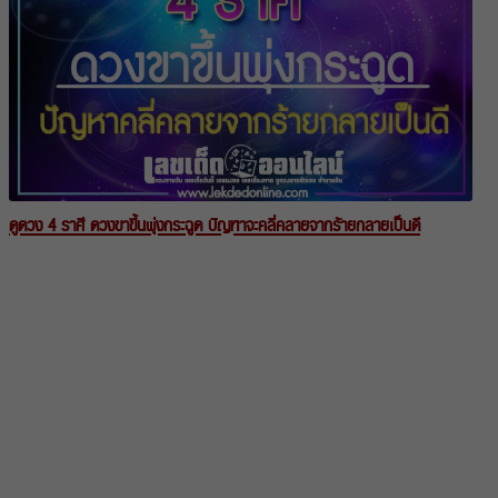
ดูดวง 4 ราศี ดวงขาขึ้นพุ่งกระฉูด ปัญหาจะคลี่คลายจากร้ายกลายเป็นดี