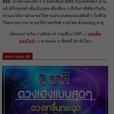
สรุป
: ดวงท่านจะดียาว ๆ จนถึงสิ้นปี 2563 กันเลยทีเดียว อ่าน
แล้วดีก็กดแชร์ เพื่อเป็นกุศล เผื่อเพื่อน ๆ ที่เกิดราศีเดียวกันกับ
ท่านจะได้อ่านด้วย ขอให้ท่านประสบพบเจอแต่สิ่งดี ๆ ในชีวิต
โชคลาภมากมาย ขอให้รวยทรัยพ์ รวยโชค ด้วยเทอญ สาธุ
เช็คดวงรายวัน รายสัปดาห์ รายเดือน ได้ที่ >>
เลขเด็ด
ออนไลน์
<< ดวงแม่น ๆ เช็คฟรี 24 ชั่วโมง
บทความแนะนำ