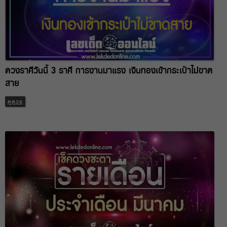
ดวงราศีวันนี้ 3 ราศี การงานมาแรง เงินทองเข้ากระเป๋าไม่ขาด
สาย
ดูดวง