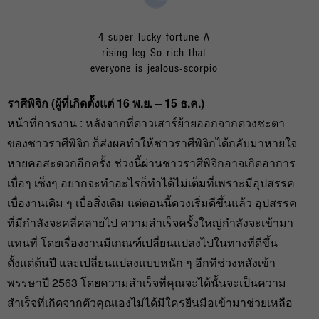
4 super lucky fortune A
rising leg So rich that
everyone is jealous-scorpio
ราศีพิจิก (ผู้ที่เกิดตั้งแต่ 16 พ.ย. – 15 ธ.ค.)
หน้าที่การงาน : หลังจากที่ดาวเสาร์ย้ายออกจากดวงชะตา
ของชาวราศีพิจิก ก็ส่งผลทำให้ชาวราศีพิจิกได้กลับมาหายใจ
หายคอสะดวกอีกครั้ง ช่วงนี้ผ่านชาวราศีพิจิกอาจเกิดอาการ
เบื่อๆ เซ็งๆ อยากจะทำอะไรก็ทำได้ไม่เต็มที่เพราะมีอุปสรรค
เบื่องานเดิม ๆ เบื่อสิ่งเดิม แต่ตอนนี้ดวงเริ่มดีขึ้นแล้ว อุปสรรค
ที่มีกำลังจะคลี่คลายไป ความสำเร็จครั้งใหญ่กำลังจะเข้ามา
แทนที่ โดยเรื่องงานมีเกณฑ์เปลี่ยนแปลงไปในทางที่ดีขึ้น
ตั้งแต่ต้นปี และเปลี่ยนแปลงแบบหนัก ๆ อีกทีช่วงหลังเข้า
พรรษาปี 2563 โดยความสำเร็จที่คุณจะได้นั้นจะเป็นความ
สำเร็จที่เกิดจากตัวคุณเองไม่ได้มีใครยืนมือเข้ามาช่วยเหลือ