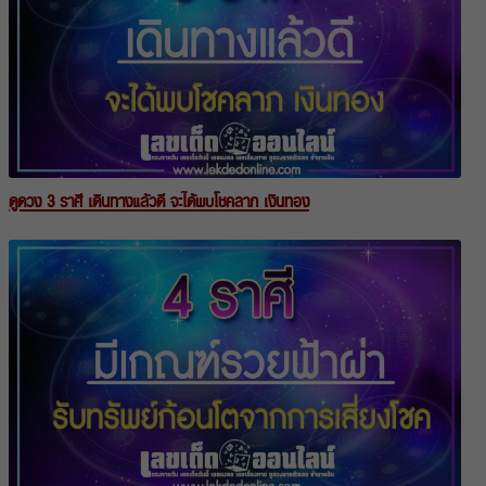
ดูดวง 3 ราศี เดินทางแล้วดี จะได้พบโชคลาภ เงินทอง