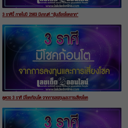
3 ราศีนี้ ภายในปี 2563 มีเกณฑ์ “ลุ้นเรื่องโชคลาภ”
ดูดวง 3 ราศี มีโชคก้อนโต จากการลงทุนและการเสี่ยงโชค