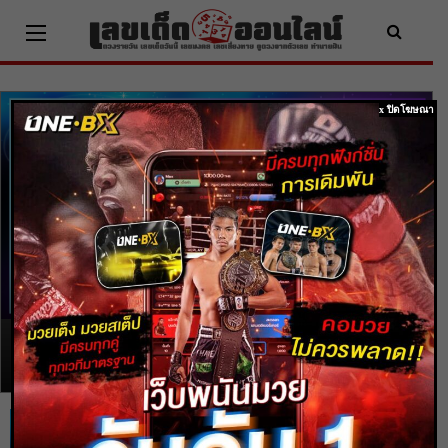
Skip
to
content
ดูดวง
ดูดวง 3 ราศี ภายใน
x ปิดโฆษณา
เดือนตุลาคมนี้ มีลุ้น
เรื่องโชคลาภ ได้รับ
เงินจากการเสี่ยงโชค
โดย
heng99
-
4 ก.ค. 2020