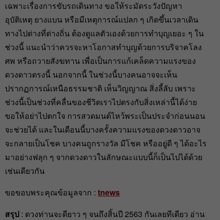
เฉพาะเรื่องการขับรถเดินทาง ขอให้ระมัดระวังปัญหา
อุบัติเหตุ ยางแบน หรือมีเหตุการณ์แปลก ๆ เกิดขึ้นเวลาเดิน
ทางไปต่างที่ต่างถิ่น ต้องดูแลตัวเองด้วยการทำบุญเยอะ ๆ ใน
ช่วงนี้ แนะนำว่าควรจะหาโอกาสทำบุญด้วยการบริจาคโลง
ศพ หรือถวายสังฆทาน เพื่อเป็นการแก้เคล็ดความแรงของ
ดวงดาวตรงนี้ นอกจากนี้ ในช่วงนี้บางคนอาจจะเห็น
ปรากฏการณ์เหนือธรรมชาติ เห็นวิญญาณ สิ่งลี้ลับ เพราะ
ช่วงนี้เป็นช่วงที่คลื่นของชีวิตเราไปตรงกับสิ่งเหล่านี้ได้ง่าย
ขอให้อย่าไปตกใจ การสวดมนต์ไหว้พระเป็นประจำก่อนนอน
จะช่วยได้ และในเดือนนี้บางครั้งความแรงของดวงดาวอาจ
จะกลายเป็นโชค บางคนถูกรางวัล มีโชค หรืออยู่ดี ๆ ได้อะไร
มาอย่างฟลุก ๆ จากดวงดาวในลักษณะแบบนี้ก็เป็นไปได้ด้วย
เช่นเดียวกัน
ขอขอบพระคุณข้อมูลจาก :
tnews
สรุป
: ดวงท่านจะดียาว ๆ จนถึงสิ้นปี 2563 กันเลยทีเดียว อ่าน