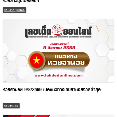
หวยลาวซุปเปอร์ออก
หวยลาวซุปเปอร์
หวยฮานอย 9/8/2569 เปิดแนวทางเลขฮานอยงวดล่าสุด
หวยฮานอย