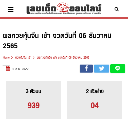
Skip
to
content
ผลหวยหุ้นจีน เช้า งวดวันที่ 06 ธันวาคม
2565
Home
หวยหุ้นจีน เช้า
ผลหวยหุ้นจีน เช้า งวดวันที่ 06 ธันวาคม 2565
6 ธ.ค. 2022
3 ตัวบน
2 ตัวล่าง
939
04