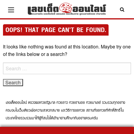
Skip
to
content
OOPS! THAT PAGE CAN’T BE FOUND.
It looks like nothing was found at this location. Maybe try one
of the links below or a search?
Search
for:
เลขเด็ดออนไลน์ ตรวจผลหวยรัฐบาล หวยลาว หวยฮานอย หวยมาเลย์ รวบรวมทุกอย่าง
ครบจบในเว็บเดียวเพื่อความสะดวกสบาย และวิธีการขอหวย สถานที่ขอหวยที่ศักดิ์สิทธิ์ใน
ประเทศไทยรวบรวมมาให้ผู้ที่สนใจได้เข้ามาอ่านศึกษากันอย่างครบครัน