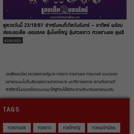
ดูดวงวันนี้ 23/10/67 สำหรับคนที่เกิดวันจันทร์ – อาทิตย์ พร้อม
ส่องเลขเด็ด เลขมงคล ลุ้นโชคใหญ่ ลุ้นหวยลาว หวยฮานอย ดูฟรี
ไม่เสียเงิน
ดวงรายวัน
เลขเด็ดออนไลน์ ตรวจผลหวยรัฐบาล หวยลาว หวยฮานอย หวยมาเลย์ รวบรวมทุก
อย่างครบจบในเว็บเดียวเพื่อความสะดวกสบาย และวิธีการขอหวย สถานที่ขอหวยที่
ศักดิ์สิทธิ์ในประเทศไทยรวบรวมมาให้ผู้ที่สนใจได้เข้ามาอ่านศึกษากันอย่างครบครัน
TAGS
หวยฮานอย
หวยลาว
หวยไทยรัฐ
หวยแม่จำเนียร