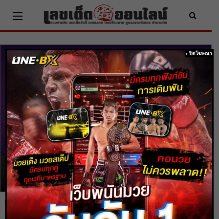
Skip
to
content
x ปิดโฆษณา
ดวงรายวัน
ดูดวงรายวัน ประจำ
วัน พฤหัสบดี ที่ 30
ธันวาคม 2564
โดย
heng99
-
30 ธ.ค. 2021