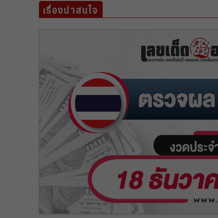
เรื่องน่าสนใจ