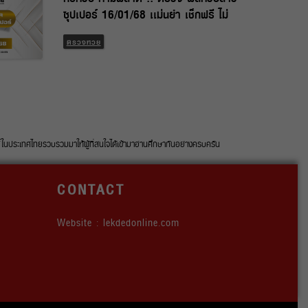
ซุปเปอร์ 16/01/68 เเม่นยำ เช็กฟรี ไม่
เสียเงิน รีบเลย!!
ตรวจหวย
ประเทศไทยรวบรวมมาให้ผู้ที่สนใจได้เข้ามาอ่านศึกษากันอย่างครบครัน
CONTACT
Website : lekdedonline.com