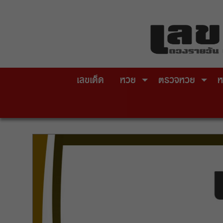
Skip
to
content
เลขเด็ด
หวย
ตรวจหวย
ห