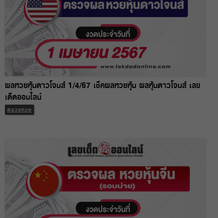
ผลหวยหุ้นดาวโจนส์ 1/4/67 เช็คผลหวยหุ้น ผลหุ้นดาวโจนส์ เลข
เด็ดออนไลน์
ตรวจหวย