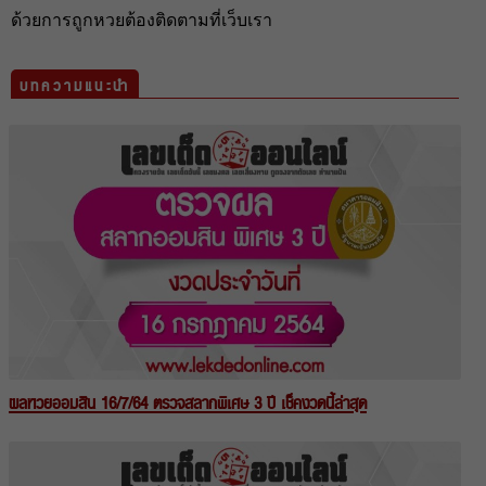
ด้วยการถูกหวยต้องติดตามที่เว็บเรา
บทความแนะนำ
ผลหวยออมสิน 16/7/64 ตรวจสลากพิเศษ 3 ปี เช็คงวดนี้ล่าสุด