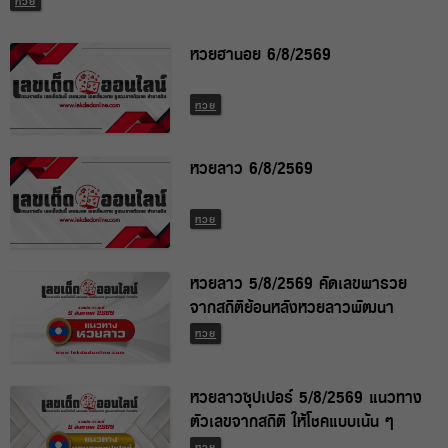
หวย
หวยฮานอย 6/8/2569
หวย
หวยลาว 6/8/2569
หวย
หวยลาว 5/8/2569 คัดเลขพารวย
จากสถิติย้อนหลังหวยลาวพัฒนา
หวย
หวยลาวซุปเปอร์ 5/8/2569 แนวทาง
ตัวเลขจากสถิติ ให้โชคแบบเน้น ๆ