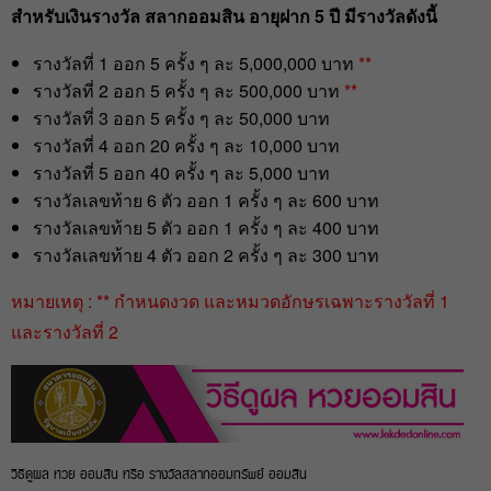
สำหรับเงินรางวัล สลากออมสิน อายุฝาก 5 ปี มีรางวัลดังนี้
รางวัลที่ 1 ออก 5 ครั้ง ๆ ละ 5,000,000 บาท
**
รางวัลที่ 2 ออก 5 ครั้ง ๆ ละ 500,000 บาท
**
รางวัลที่ 3 ออก 5 ครั้ง ๆ ละ 50,000 บาท
รางวัลที่ 4 ออก 20 ครั้ง ๆ ละ 10,000 บาท
รางวัลที่ 5 ออก 40 ครั้ง ๆ ละ 5,000 บาท
รางวัลเลขท้าย 6 ตัว ออก 1 ครั้ง ๆ ละ 600 บาท
รางวัลเลขท้าย 5 ตัว ออก 1 ครั้ง ๆ ละ 400 บาท
รางวัลเลขท้าย 4 ตัว ออก 2 ครั้ง ๆ ละ 300 บาท
หมายเหตุ : ** กำหนดงวด และหมวดอักษรเฉพาะรางวัลที่ 1
และรางวัลที่ 2
วิธีดูผล หวย ออมสิน หรือ รางวัลสลากออมทรัพย์ ออมสิน