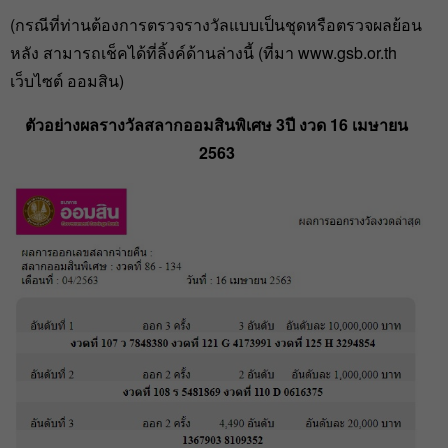
(กรณีที่ท่านต้องการตรวจรางวัลแบบเป็นชุดหรือตรวจผลย้อน
หลัง สามารถเช็คได้ที่ลิ้งค์ด้านล่างนี้ (ที่มา www.gsb.or.th
เว็บไซต์ ออมสิน)
ตัวอย่างผลรางวัลสลากออมสินพิเศษ 3ปี งวด 16 เมษายน
2563