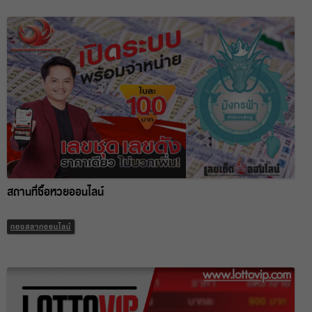
สถานที่ซื้อหวยออนไลน์
กองสลากออนไลน์