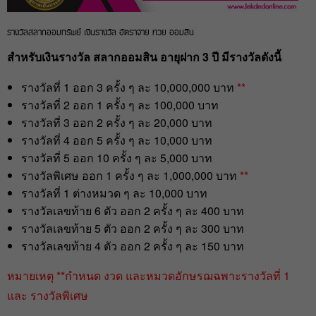
รางวัลสลากออมทรัพย์ เงินรางวัล อัตราจ่าย หวย ออมสิน
สำหรับเงินรางวัล สลากออมสิน อายุฝาก 3 ปี มีรางวัลดังนี้
รางวัลที่ 1 ออก 3 ครั้ง ๆ ละ 10,000,000 บาท
**
รางวัลที่ 2 ออก 1 ครั้ง ๆ ละ 100,000 บาท
รางวัลที่ 3 ออก 2 ครั้ง ๆ ละ 20,000 บาท
รางวัลที่ 4 ออก 5 ครั้ง ๆ ละ 10,000 บาท
รางวัลที่ 5 ออก 10 ครั้ง ๆ ละ 5,000 บาท
รางวัลพิเศษ ออก 1 ครั้ง ๆ ละ 1,000,000 บาท
**
รางวัลที่ 1 ต่างหมวด ๆ ละ 10,000 บาท
รางวัลเลขท้าย 6 ตัว ออก 2 ครั้ง ๆ ละ 400 บาท
รางวัลเลขท้าย 5 ตัว ออก 2 ครั้ง ๆ ละ 300 บาท
รางวัลเลขท้าย 4 ตัว ออก 2 ครั้ง ๆ ละ 150 บาท
หมายเหตุ **กำหนด งวด และหมวดอักษรฌฉพาะรางวัลที่ 1
และ รางวัลพิเศษ