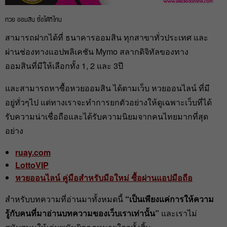
หวย ออมสิน ซื้อได้ที่ไหน
สามารถฝากได้ที่ ธนาคารออมสิน ทุกสาขาทั่วประเทศ และ
ผ่านช่องทางแอปพลิเคชัน Mymo สลากดิจิทัลของทาง
ออมสินที่มีให้เลือกทั้ง 1, 2 และ 3ปี
และสามารถหาซื้อหวยออมสิน ได้ตามเว็บ หวยออนไลน์ ที่มี
อยู่ทั่วๆไป แต่ทางเราจะทำการยกตัวอย่างให้ดูเฉพาะเว็บที่ได้
รับความน่าเชื่อถือและได้รับความนิยมจากคนไทยมากที่สุด
อย่าง
ruay.com
LottoVIP
หวยออนไลน์ คู่มือสำหรับมือใหม่ ซื้อผ่านแอปมือถือ
สำหรับบทความที่อ่านมาทั้งหมดนี้
“เป็นเพียงแค่การให้ความ
รู้กับคนที่มาอ่านบทความของเว็บเราเท่านั้น”
และเราไม่