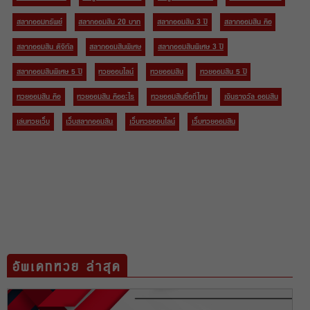
สลากออมทรัพย์
สลากออมสิน 20 บาท
สลากออมสิน 3 ปี
สลากออมสิน คือ
สลากออมสิน ดิจิทัล
สลากออมสินพิเศษ
สลากออมสินพิเศษ 3 ปี
สลากออมสินพิเศษ 5 ปี
หวยออนไลน์
หวยออมสิน
หวยออมสิน 5 ปี
หวยออมสิน คือ
หวยออมสิน คืออะไร
หวยออมสินซื้อที่ไหน
เงินรางวัล ออมสิน
เล่นหวยเว็บ
เว็บสลากออมสิน
เว็บหวยออนไลน์
เว็บหวยออมสิน
อัพเดทหวย ล่าสุด