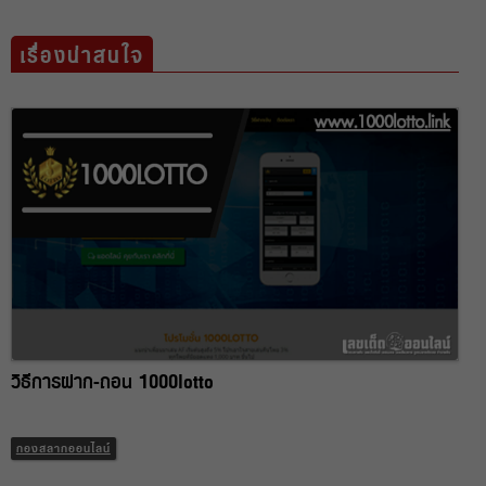
เรื่องน่าสนใจ
วิธีการฝาก-ถอน 1000lotto
กองสลากออนไลน์