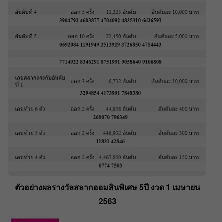
ตัวอย่างผลรางวัลสลากออมสินพิเศษ 5ปี งวด 1 เมษายน
2563