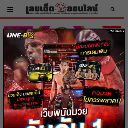
Skip
to
content
x ปิดโฆษณา
หวยออมสิน คือ อะไร เงินรางวัลเท่าไหร่ ดู
ผลหวยยังไง ซื้อได้ที่ไหนบ้าง สำหรับมือใหม่
Home
กองสลากออนไลน์
หวยออมสิน คือ อะไร เงินรางวัลเท่าไหร่ ดูผลหวยยังไง ซื้อได้ที่ไหนบ้าง
สำหรับมือใหม่