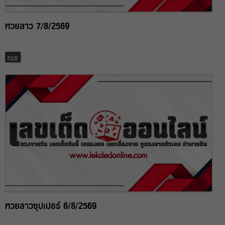
หวยลาว 7/8/2569
หวย
หวยลาวซุปเปอร์ 6/8/2569