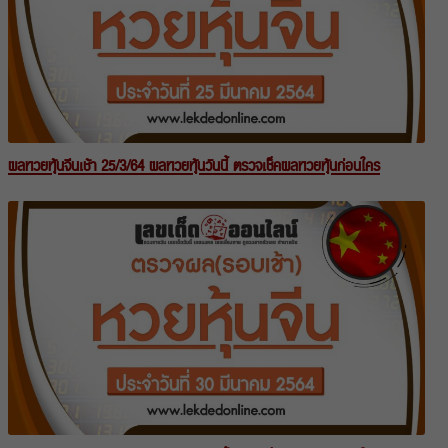
ผลหวยหุ้นจีนเช้า 25/3/64 ผลหวยหุ้นวันนี้ ตรวจเช็คผลหวยหุ้นก่อนใคร