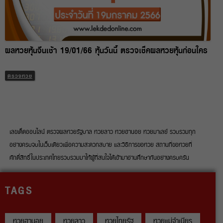
ผลหวยหุ้นจีนเช้า 19/01/66 หุ้นวันนี้ ตรวจเช็คผลหวยหุ้นก่อนใคร
ตรวจหวย
เลขเด็ดออนไลน์ ตรวจผลหวยรัฐบาล หวยลาว หวยฮานอย หวยมาเลย์ รวบรวมทุก
อย่างครบจบในเว็บเดียวเพื่อความสะดวกสบาย และวิธีการขอหวย สถานที่ขอหวยที่
ศักดิ์สิทธิ์ในประเทศไทยรวบรวมมาให้ผู้ที่สนใจได้เข้ามาอ่านศึกษากันอย่างครบครัน
TAGS
หวยฮานอย
หวยลาว
หวยไทยรัฐ
หวยแม่จำเนียร