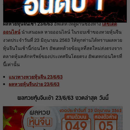
admin
23 มิ.ย. 2020
ผลหวยหุ้นจีนเช้า 23/6/63
อัพเดทให้ดูผ่านช่องทาง
เลขเด็ด
ออนไลน์
นำเสนอผล หวยออนไลน์ ในรอบเช้าของหวยหุ้นจีน
งวดประจำวันที่ 23 มิถุนายน 2563 ให้ทุกท่านได้ทราบผลหวย
หุ้นจีนในเช้านี้ก่อนใคร อัพเดทด้วยข้อมูลที่สดใหม่ส่งตรงจาก
ตลาดหุ้นหลักทรัพย์ของประเทศจีนโดยตรง อัพเดทก่อนใครที่
นี้เท่านั้น
แนวทางหวยหุ้นจีน 23/6/63
ผลหวยหุ้นจีนบ่าย 23/6/63
ผลหวยหุ้นจีนเช้า 23/6/63 งวดล่าสุด วันนี้