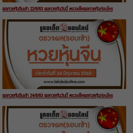
ผลหวยหุ้นจีนเช้า 22/6/63 ผลหวยหุ้นวันนี้ ตรวจเช็คผลหวยหุ้นก่อนใคร
ผลหวยหุ้นจีนเช้า 24/6/63 ผลหวยหุ้นวันนี้ ตรวจเช็คผลหวยหุ้นก่อนใคร