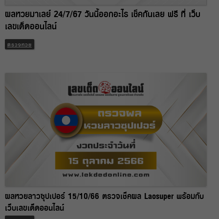
ผลหวยมาเลย์ 24/7/67 วันนี้ออกอะไร เช็คกันเลย ฟรี ที่ เว็บ
เลขเด็ดออนไลน์
ตรวจหวย
ผลหวยลาวซุปเปอร์ 15/10/66 ตรวจเช็คผล Laosuper พร้อมกับ
เว็บเลขเด็ดออนไลน์