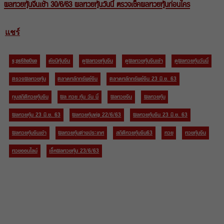
ผลหวยหุ้นจีนเช้า 30/6/63 ผลหวยหุ้นวันนี้ ตรวจเช็คผลหวยหุ้นก่อนใคร
แชร์
s;ps6ho0uo
ดัชนีหุ้นจีน
ดูผลหวยหุ้นจีน
ดูผลหวยหุ้นจีนเช้า
ดูผลหวยหุ้นวันนี้
ตรวจผลหวยหุ้น
ตลาดหลักทรัพย์จีน
ตลาดหลักทรัพย์จีน 23 มิ.ย. 63
ทุบสถิติหวยหุ้นจีน
ผล หวย หุ้น วัน นี้
ผลหวยจีน
ผลหวยหุ้น
ผลหวยหุ้น 23 มิ.ย. 63
ผลหวยหุ้นvip 22/6/63
ผลหวยหุ้นจีน 23 มิ.ย. 63
ผลหวยหุ้นจีนเช้า
ผลหวยหุ้นต่างประเทศ
สถิติหวยหุ้นจีน63
หวย
หวยหุ้นจีน
หวยออนไลน์
เช็คผลหวยหุ้น 23/6/63