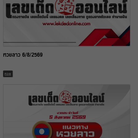
หวยลาว 6/8/2569
หวย