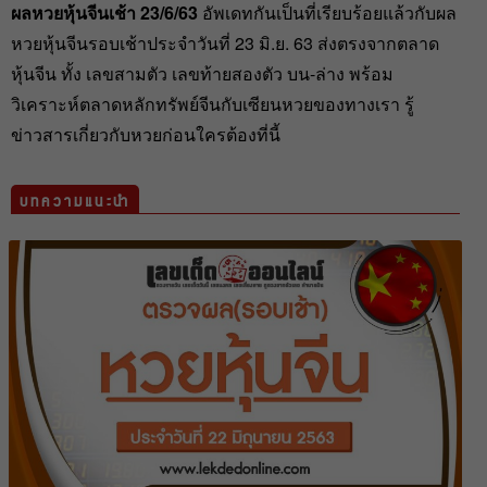
ผลหวยหุ้นจีนเช้า 23/6/63
อัพเดทกันเป็นที่เรียบร้อยแล้วกับผล
หวยหุ้นจีนรอบเช้าประจำวันที่ 23 มิ.ย. 63 ส่งตรงจากตลาด
หุ้นจีน ทั้ง เลขสามตัว เลขท้ายสองตัว บน-ล่าง พร้อม
วิเคราะห์ตลาดหลักทรัพย์จีนกับเซียนหวยของทางเรา รู้
ข่าวสารเกี่ยวกับหวยก่อนใครต้องที่นี้
บทความแนะนำ