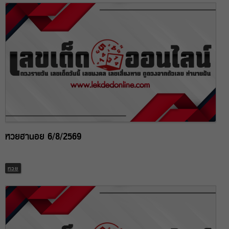
หวยฮานอย 6/8/2569
หวย