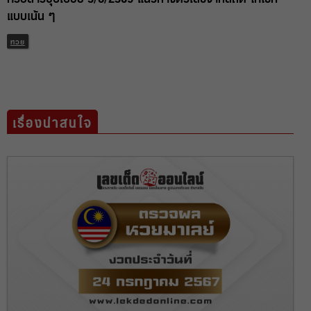
แบบเน้น ๆ
หวย
เรื่องน่าสนใจ