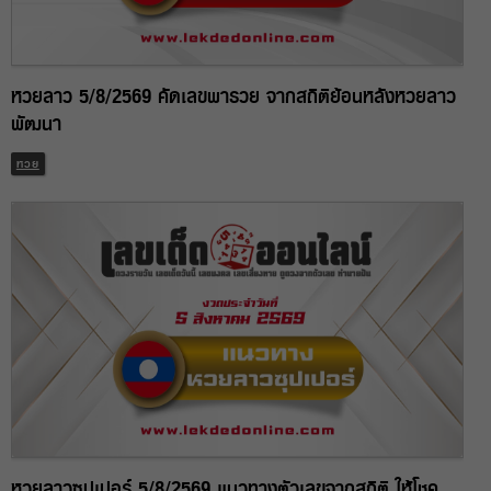
หวยลาว 5/8/2569 คัดเลขพารวย จากสถิติย้อนหลังหวยลาว
พัฒนา
หวย
หวยลาวซุปเปอร์ 5/8/2569 แนวทางตัวเลขจากสถิติ ให้โชค