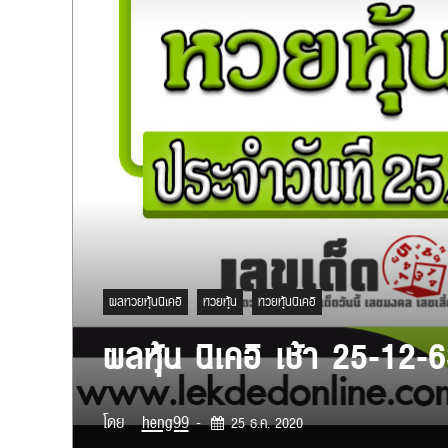
ผลหวยหุ้นนิเคอิ
หวยหุ้น
หวยหุ้นนิเคอิ
ผลหุ้น นิเคอิ เช้า 25-12-6
โดย
heng99
-
25 ธ.ค. 2020