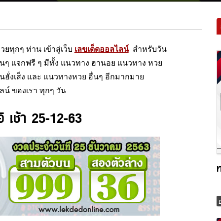
ทุกๆ ท่าน เข้าสู่เว็บ
เลขเด็ดออลไลน์
สำหรับวัน
นๆ เเจกฟรี ๆ มีทั้ง แนวทาง ฮานอย เเนวทาง หวย
ฮั่งเส็ง เเละ เเนวทางหวย อื่นๆ อีกมากมาย
น์ ของเรา ทุกๆ วัน
อิ เช้า 25-12-63
ห
ห