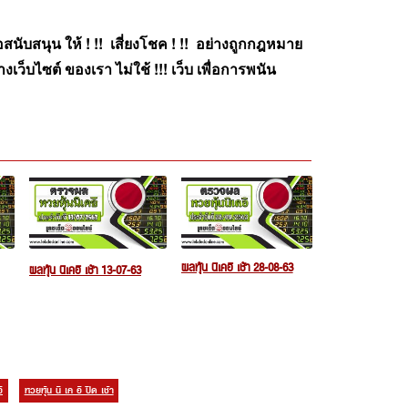
บสนุน ให้ ! !! เสี่ยงโชค ! !! อย่างถูกกฎหมาย
ว็บไซต์ ของเรา ไม่ใช้ !!! เว็บ เพื่อการพนัน
ผลหุ้น นิเคอิ เช้า 28-08-63
ผลหุ้น นิเคอิ เช้า 13-07-63
หวยหุ้น นิ เค อิ ปิด เช้า