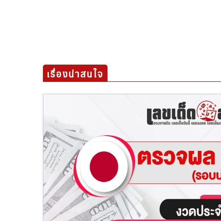
เรื่องน่าสนใจ