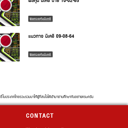
ผลหุ้น นิเคอิ บ่าย 10-02-65
ผลหวยหุ้นนิเคอิ
แนวทาง นิเคอิ 09-08-64
ผลหวยหุ้นนิเคอิ
ประเทศไทยรวบรวมมาให้ผู้ที่สนใจได้เข้ามาอ่านศึกษากันอย่างครบครัน
CONTACT