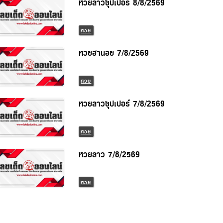
หวยลาวซุปเปอร์ 8/8/2569
หวย
หวยฮานอย 7/8/2569
หวย
หวยลาวซุปเปอร์ 7/8/2569
หวย
หวยลาว 7/8/2569
หวย