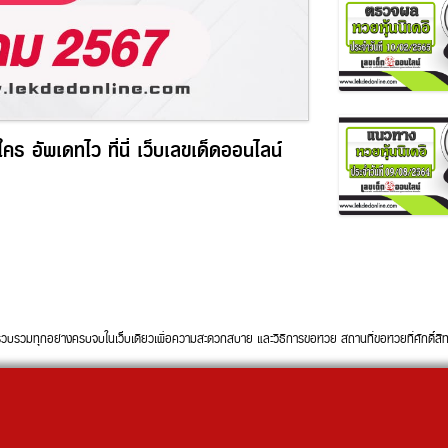
ร อัพเดทไว ที่นี่ เว็บเลขเด็ดออนไลน์
ุกอย่างครบจบในเว็บเดียวเพื่อความสะดวกสบาย และวิธีการขอหวย สถานที่ขอหวยที่ศักดิ์สิทธิ์ใน