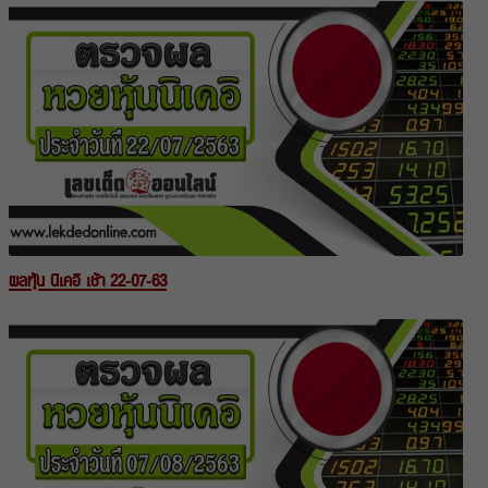
ผลหุ้น นิเคอิ เช้า 22-07-63