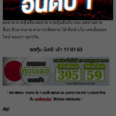
ผลหุ้น นิเคอิ เช้า 17-07-63
เช็คได้ก่อนใคร อัพเดทเร็วที่นี้
เว็บ
เลขเด็ดออลไลน์
มีทั้ง ผลหวย ฮานอย ผลหวย หวยหุ้นไทย
ผลหวย หวยหุ้นจีน ผลหวย หวยหุ้นฮั่งเส็ง เเละ ผลหวยหวย
อื่นๆ อีกมากมาย สามารถติดตาม ได้ ที่หน้าเว็บ เลขเด็ดออล
ไลน์ ของเรา ทุกๆวัน
ผลหุ้น นิเคอิ เช้า 17-07-63
” ฝาก ติดตาม ข่าวสาร อื่น ๆ รวมทั้ง ผลหวย เเละ เเนวทาง หวย ต่าง ๆ มากมาย ที่ทาง
เว็บ
เลขเด็ดออลไลน์
ได้นำเสนอ กันด้วยนะครับ “
สรุป