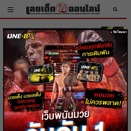
Skip
to
content
x ปิดโฆษณา
ผลหุ้น นิเคอิ เช้า 17-07-63
Home
ผลหวยหุ้นนิเคอิ
ผลหุ้น นิเคอิ เช้า 17-07-63
heng99
17 ก.ค. 2020