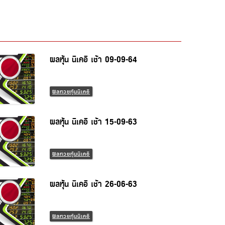
ผลหุ้น นิเคอิ เช้า 09-09-64
ผลหวยหุ้นนิเคอิ
ผลหุ้น นิเคอิ เช้า 15-09-63
ผลหวยหุ้นนิเคอิ
ผลหุ้น นิเคอิ เช้า 26-06-63
ผลหวยหุ้นนิเคอิ