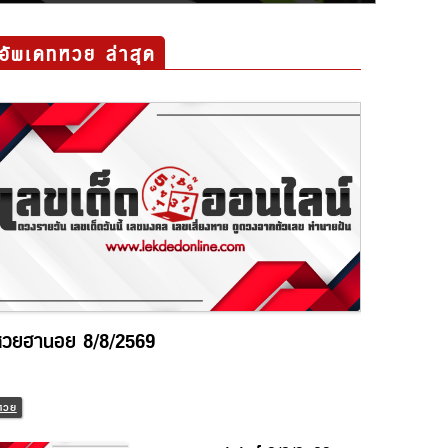
อัพเดทหวย ล่าสุด
วยฮานอย 8/8/2569
วย