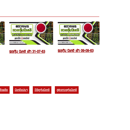
ผลหุ้น นิเคอิ เช้า 09-09-63
ผลหุ้น นิเคอิ เช้า 31-07-63
เพลิง
นิเคอิแม่นๆ
วิธีดูหุ้นนิเคอิ
สูตรหวยหุ้นนิเคอิ