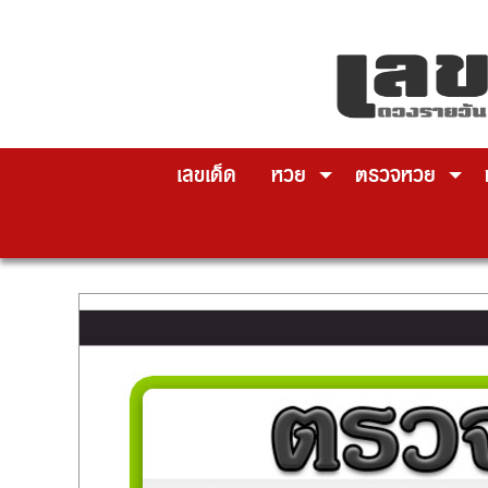
Skip
to
content
เลขเด็ด
หวย
ตรวจหวย
ห