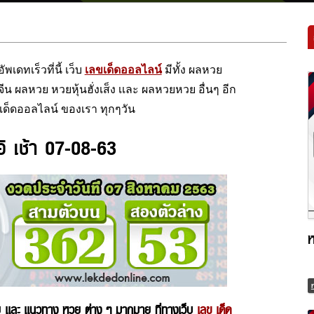
เดทเร็วที่นี้ เว็บ
เลขเด็ดออลไลน์
มีทั้ง ผลหวย
ผลหวย หวยหุ้นฮั่งเส็ง เเละ ผลหวยหวย อื่นๆ อีก
ด็ดออลไลน์ ของเรา ทุกๆวัน
อิ เช้า 07-08-63
ห
ห
เเละ เเนวทาง หวย ต่าง ๆ มากมาย ที่ทางเว็บ
เลข เด็ด