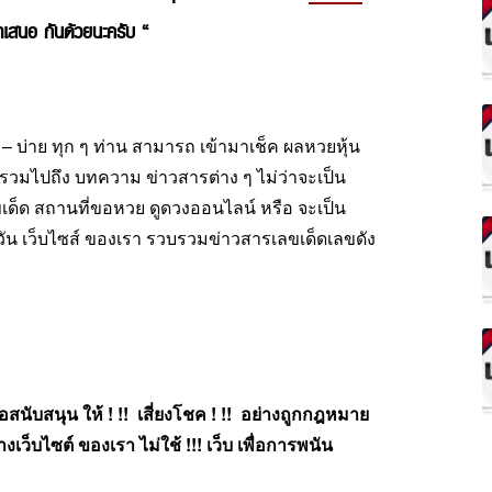
สนอ กันด้วยนะครับ “
 – บ่าย ทุก ๆ ท่าน สามารถ เข้ามาเช็ค ผลหวยหุ้น
รวมไปถึง บทความ ข่าวสารต่าง ๆ ไม่ว่าจะเป็น
ด สถานที่ขอหวย ดูดวงออนไลน์ หรือ จะเป็น
ทุกวัน เว็บไซส์ ของเรา รวบรวมข่าวสารเลขเด็ดเลขดัง
ับสนุน ให้ ! !! เสี่ยงโชค ! !! อย่างถูกกฎหมาย
ว็บไซต์ ของเรา ไม่ใช้ !!! เว็บ เพื่อการพนัน