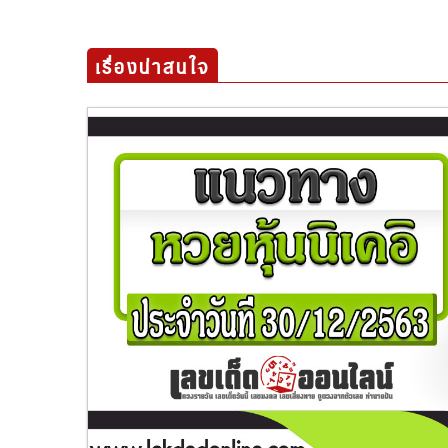
เรื่องน่าสนใจ