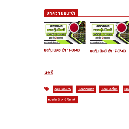
บทความแนะนำ
ผลหุ้น นิเคอิ เช้า 11-08-63
ผลหุ้น นิเคอิ เช้า 17-07-63
แชร์
กลุ่มนิเคอิ225
นิเคอิย้อนหลัง
นิเคอิเปิดกี่โมง
นิเคอิ
หวยหุ้น นิ เค อิ ปิด เช้า