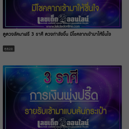
ดูดวงลัคนาฟรี 3 ราศี ดวงกำลังขึ้น มีโชคลาภเข้ามาให้ชื่นใจ
ดูดวง