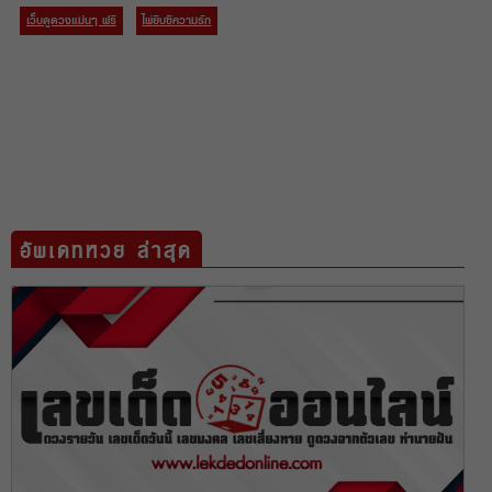
เว็บดูดวงแม่นๆ ฟรี
ไพ่ยิบซีความรัก
อัพเดทหวย ล่าสุด