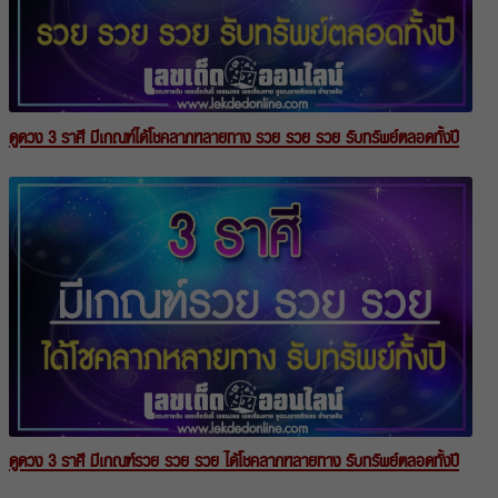
ดูดวง 3 ราศี มีเกณฑ์ได้โชคลาภหลายทาง รวย รวย รวย รับทรัพย์ตลอดทั้งปี
ดูดวง 3 ราศี มีเกณฑ์รวย รวย รวย ได้โชคลาภหลายทาง รับทรัพย์ตลอดทั้งปี