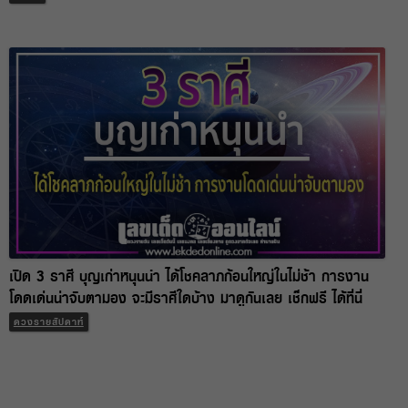
เปิด 3 ราศี บุญเก่าหนุนนำ ได้โชคลาภก้อนใหญ่ในไม่ช้า การงาน
โดดเด่นน่าจับตามอง จะมีราศีใดบ้าง มาดูกันเลย เช็กฟรี ได้ที่นี่
ดวงรายสัปดาห์