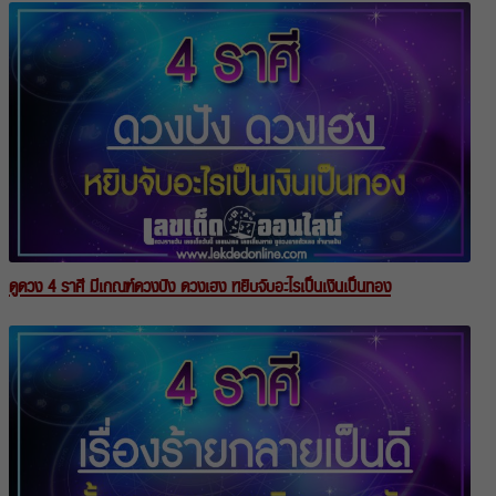
ดูดวง 4 ราศี มีเกณฑ์ดวงปัง ดวงเฮง หยิบจับอะไรเป็นเงินเป็นทอง