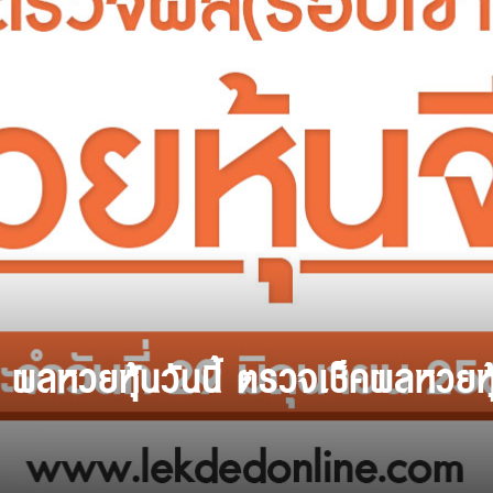
ผลหวยหุ้นวันนี้ ตรวจเช็คผลหวยหุ