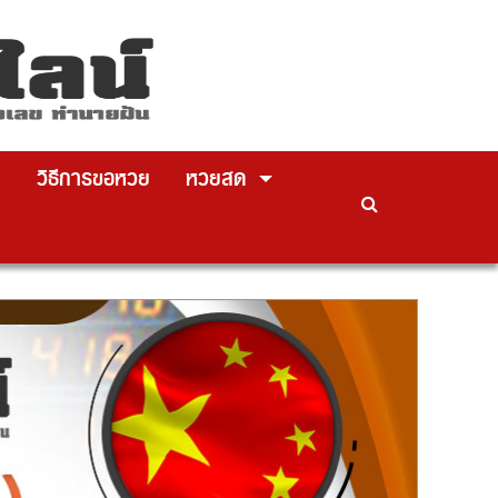
วิธีการขอหวย
หวยสด