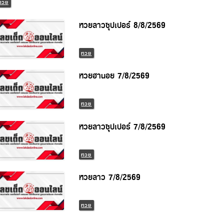
วย
หวยลาวซุปเปอร์ 8/8/2569
หวย
หวยฮานอย 7/8/2569
หวย
หวยลาวซุปเปอร์ 7/8/2569
หวย
หวยลาว 7/8/2569
หวย