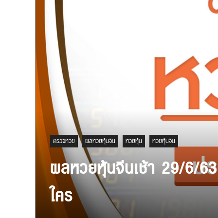
ตรวจหวย
ผลหวยหุ้นจีน
หวยหุ้น
หวยหุ้นจีน
ผลหวยหุ้นจีนเช้า 29/6/63 
ใคร