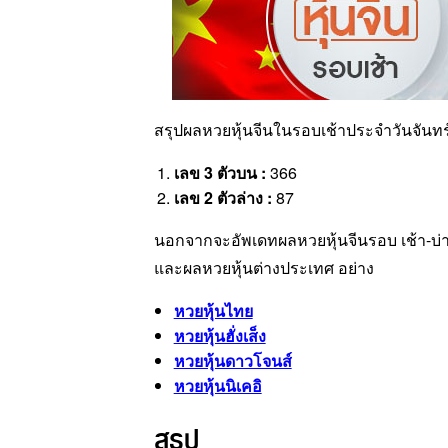
สรุปผลหวยหุ้นจีนในรอบเช้าประจำวันจันทร์ที
เลข 3 ตัวบน :
366
เลข 2 ตัวล่าง :
87
นอกจากจะอัพเดทผลหวยหุ้นจีนรอบ เช้า-บ่าย
และผลหวยหุ้นต่างประเทศ อย่าง
หวยหุ้นไทย
หวยหุ้นฮั่งเส็ง
หวยหุ้นดาวโจนส์
หวยหุ้นนิเคอิ
สรุป