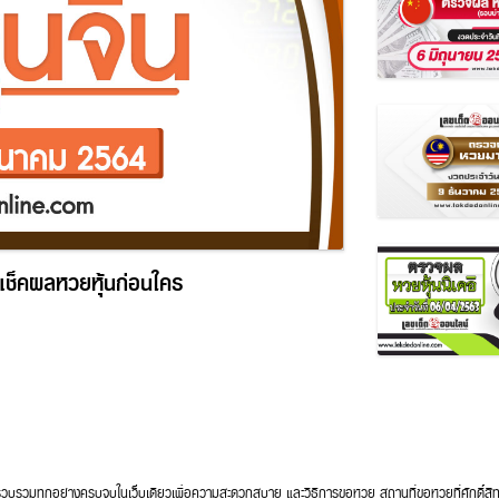
เช็คผลหวยหุ้นก่อนใคร
ุกอย่างครบจบในเว็บเดียวเพื่อความสะดวกสบาย และวิธีการขอหวย สถานที่ขอหวยที่ศักดิ์สิทธิ์ใน