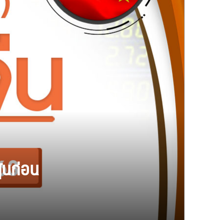
้นก่อน