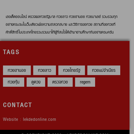
เลขเด็ดออนไลน์ ตรวจผลหวยรัฐบาล หวยลาว หวยฮานอย หวยมาเลย์ รวบรวมทุก
อย่างครบจบในเว็บเดียวเพื่อความสะดวกสบาย และวิธีการขอหวย สถานที่ขอหวยที่
ศักดิ์สิทธิ์ในประเทศไทยรวบรวมมาให้ผู้ที่สนใจได้เข้ามาอ่านศึกษากันอย่างครบครัน
TAGS
หวยฮานอย
หวยลาว
หวยไทยรัฐ
หวยแม่จำเนียร
หวยหุ้น
ดูดวง
ตรวจหวย
regem
CONTACT
Website : lekdedonline.com