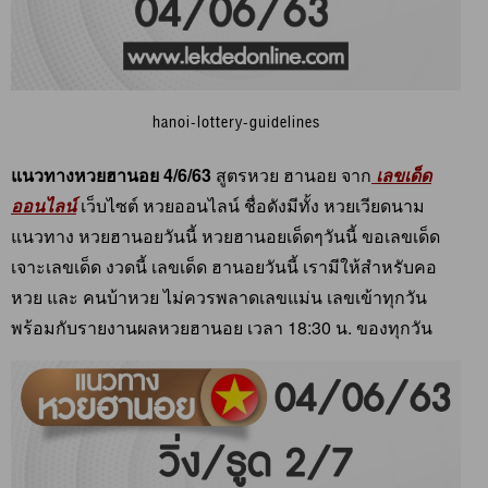
hanoi-lottery-guidelines
แนวทางหวยฮานอย 4/6/63
สูตรหวย ฮานอย จาก
เลขเด็ด
ออนไลน์
เว็บไซต์ หวยออนไลน์ ชื่อดังมีทั้ง หวยเวียดนาม
แนวทาง หวยฮานอยวันนี้ หวยฮานอยเด็ดๆวันนี้ ขอเลขเด็ด
เจาะเลขเด็ด งวดนี้ เลขเด็ด ฮานอยวันนี้ เรามีให้สำหรับคอ
หวย และ คนบ้าหวย ไม่ควรพลาดเลขแม่น เลขเข้าทุกวัน
พร้อมกับรายงานผลหวยฮานอย เวลา 18:30 น. ของทุกวัน