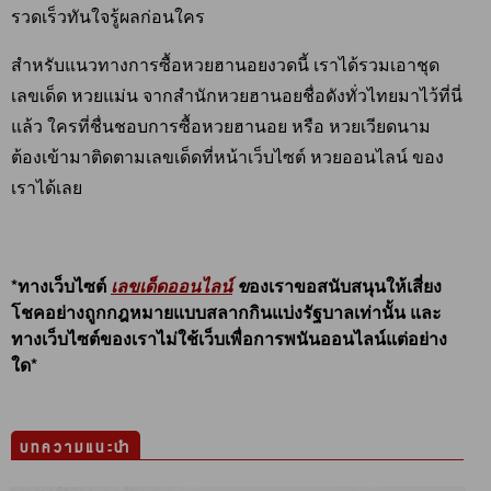
รวดเร็วทันใจรู้ผลก่อนใคร
สำหรับแนวทางการซื้อหวยฮานอยงวดนี้ เราได้รวมเอาชุด
เลขเด็ด หวยแม่น จากสำนักหวยฮานอยชื่อดังทั่วไทยมาไว้ที่นี่
แล้ว ใครที่ชื่นชอบการซื้อหวยฮานอย หรือ หวยเวียดนาม
ต้องเข้ามาติดตามเลขเด็ดที่หน้าเว็บไซต์ หวยออนไลน์ ของ
เราได้เลย
*ทางเว็บไซต์
เลขเด็ดออนไลน์
ข
องเราขอสนับสนุนให้เสี่ยง
โชคอย่างถูกกฎหมายแบบสลากกินแบ่งรัฐบาลเท่านั้น และ
ทางเว็บไซต์ของเราไม่ใช้เว็บเพื่อการพนันออนไลน์แต่อย่าง
ใด*
บทความแนะนำ