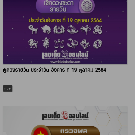
ดูดวงรายวัน ประจำวัน อังคาร ที่ 19 ตุลาคม 2564
หวย