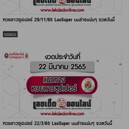
หวยลาวซุปเปอร์ 29/11/65 LaoSuper บนล่างแม่นๆ งวดวันนี้
หวยลาว
หวยลาวซุปเปอร์ 22/3/65 LaoSuper บนล่างแม่นๆ งวดวันนี้