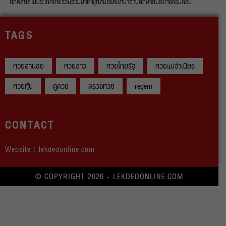
ศักดิ์สิทธิ์ในประเทศไทยรวบรวมมาให้ผู้ที่สนใจได้เข้ามาอ่านศึกษากันอย่างครบครัน
TAGS
หวยฮานอย
หวยลาว
หวยไทยรัฐ
หวยแม่จำเนียร
หวยหุ้น
ดูดวง
ตรวจหวย
regem
CONTACT
Website : lekdedonline.com
© COPYRIGHT 2026 - LEKDEDONLINE.COM