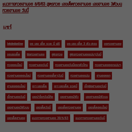
แนวทางหวยฮานอย 8/6/63 สูตรหวย เลขเด็ดหวยฮานอย เลขฮานอย 3ตัวบน
หวยฮานอย วันนี้
แชร์
lekdedonline
ขอ เลข เด็ด งวด นี้ ฟรี
ขอ-เลข-เด็ด 3 ตัว-ตรง
ขอหวยฮานอย
ขอเลขเด็ด
ผลหวยฮานอย
สูตรหวย
สูตรหวยฮานอยแม่นๆวันนี้
หวยออนไลน์
หวยฮานอยวันนี้
หวยฮานอยวันนี้ออกตัวไหน
หวยฮานอยออกแม่นๆ
หวยฮานอยออนไลน์
หวยฮานอยเด็ดๆวันนี้
หวยฮานอยแม่น
ฮานอยออก
ฮานอยออนไลน์
เจาะเลขเด็ด
เจาะเลขเด็ด งวดนี้
เช็คผลฮานอยวันนี้
เช็คฮานอยวันนี้
เลขนําโชควันนี้คือ
เลขฮานอย2ตัว
เลขฮานอย2ตัวบน
เลขฮานอย3ตัวบน
เลขเด็ดวันนี้
เลขเด็ดหวยฮานอย
เลขเด็ดออนไลน์
เลขเด็ดฮานอย
แนวทางหวยฮานอย 30/5/63
แนวทางหวยฮานอยวันนี้