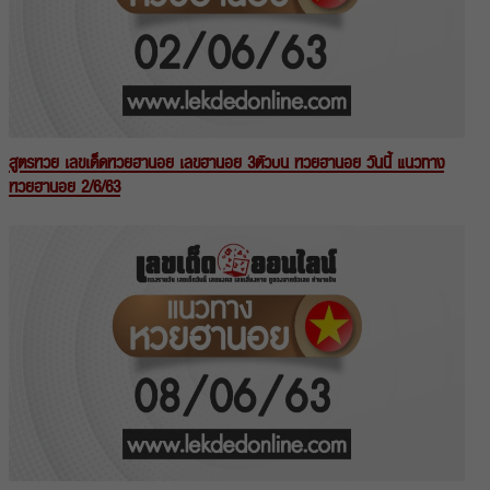
สูตรหวย เลขเด็ดหวยฮานอย เลขฮานอย 3ตัวบน หวยฮานอย วันนี้ แนวทาง
หวยฮานอย 2/6/63