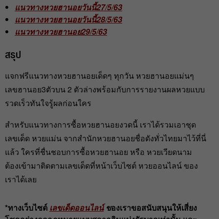
แนวทางหวยฮานอยวันนี้27/5/63
แนวทางหวยฮานอยวันนี้28/5/63
แนวทางหวยฮานอย29/5/63
สรุป
แจกฟรีแนวทางหวยฮานอยเด็ดๆ ทุกวัน หวยฮานอยแม่นๆ
เลขฮานอย3ตัวบน 2 ตัวล่างพร้อมกับการรายงานผลหวยแบบ
รวดเร็วทันใจรู้ผลก่อนใคร
สำหรับแนวทางการซื้อหวยฮานอยงวดนี้ เราได้รวมเอาชุด
เลขเด็ด หวยแม่น จากสำนักหวยฮานอยชื่อดังทั่วไทยมาไว้ที่นี่
แล้ว ใครที่ชื่นชอบการซื้อหวยฮานอย หรือ หวยเวียดนาม
ต้องเข้ามาติดตามเลขเด็ดที่หน้าเว็บไซต์ หวยออนไลน์ ของ
เราได้เลย
*ทางเว็บไซต์
เลขเด็ดออนไลน์
ข
องเราขอสนับสนุนให้เสี่ยง