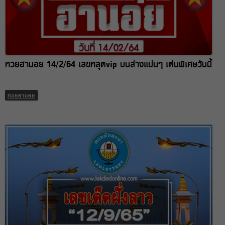
หวยฮานอย 14/2/64 เลขหลุดvip บนล่างแม่นๆ เด่นพิเศษวันนี้
หวยฮานอย