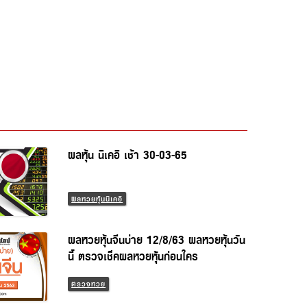
ผลหุ้น นิเคอิ เช้า 30-03-65
ผลหวยหุ้นนิเคอิ
ผลหวยหุ้นจีนบ่าย 12/8/63 ผลหวยหุ้นวัน
นี้ ตรวจเช็คผลหวยหุ้นก่อนใคร
ตรวจหวย