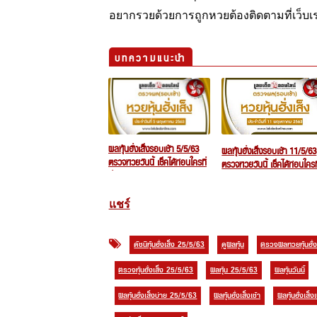
อยากรวยด้วยการถูกหวยต้องติดตามที่เว็บเร
บทความแนะนำ
ผลหุ้นฮั่งเส็งรอบเช้า 5/5/63
ผลหุ้นฮั่งเส็งรอบเช้า 11/5/63
ตรวจหวยวันนี้ เช็คได้ก่อนใครที่
ตรวจหวยวันนี้ เช็คได้ก่อนใครที่นี
นี่
แชร์
ดัชนีหุ้นฮั่งเส็ง 25/5/63
ดูผลหุ้น
ตรวจผลหวยหุ้นฮั่งเส
ตรวจหุ้นฮั่งเส็ง 25/5/63
ผลหุ้น 25/5/63
ผลหุ้นวันนี้
ผลหุ้นฮั่งเส็งบ่าย 25/5/63
ผลหุ้นฮั่งเส็งเช้า
ผลหุ้นฮั่งเส็งเ