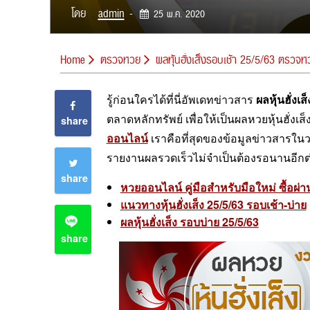
โดย
admin
-
25 พ.ค. 2020
Home
ตรวจหวย
ผลหุ้นฮั่งเส็งรอบเช้า 25/5/63 ตรวจหวยวัน
รู้ก่อนใครได้ที่นี่อัพเดทข่าวสาร
ผลหุ้นฮั่งเส
ตลาดหลักทรัพย์ เพื่อให้เป็นผลหวยหุ้นฮั่งเส
share
ออนไลน์
เราคือที่สุดของข้อมูลข่าวสารใน
รายงานผลรวดเร็วไม่จำเป็นต้องรอนานอีกต่
share
หวยออนไลน์ คู่มือสำหรับมือใหม่ ซื้อผ่า
แนวทางหุ้นฮั่งเส็ง 25/5/63 รอบเช้า-บ่าย
ผลหุ้นฮั่งเส็ง รอบบ่าย 25/5/63
share