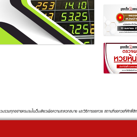
ุกอย่างครบจบในเว็บเดียวเพื่อความสะดวกสบาย และวิธีการขอหวย สถานที่ขอหวยที่ศักดิ์สิทธิ์ใน