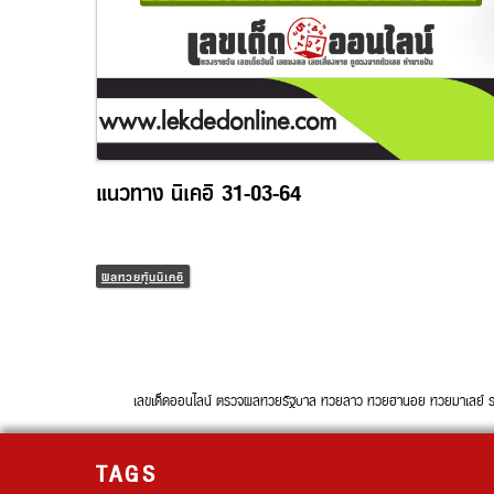
แนวทาง นิเคอิ 31-03-64
ผลหวยหุ้นนิเคอิ
เลขเด็ดออนไลน์ ตรวจผลหวยรัฐบาล หวยลาว หวยฮานอย หวยมาเลย์ รวบรวมท
TAGS