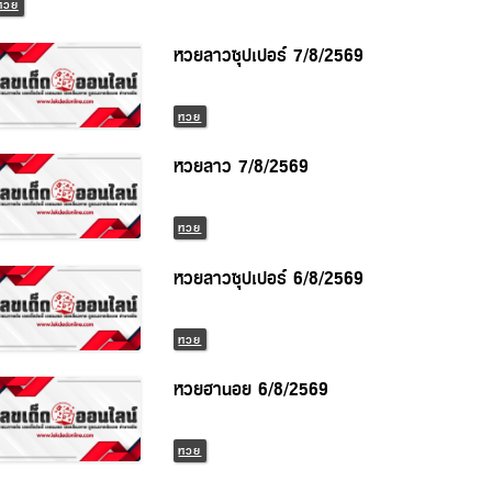
วย
หวยลาวซุปเปอร์ 7/8/2569
หวย
หวยลาว 7/8/2569
หวย
หวยลาวซุปเปอร์ 6/8/2569
หวย
หวยฮานอย 6/8/2569
หวย