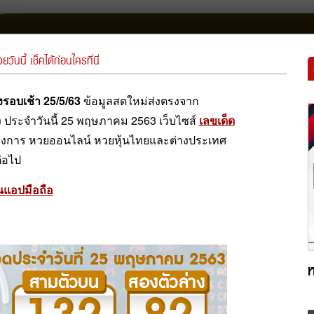
นี้ เช็คได้ก่อนใครที่นี่
็งรอบเช้า 25/5/63
ข้อมูลสดใหม่ส่งตรงจาก
็ง ประจำวันนี้ 25 พฤษภาคม 2563 เว็บไซส์
เลขเด็ด
วงการ หวยออนไลน์ หวยหุ้นไทยและต่างประเทศ
อไป
นแอปมือถือ
ห