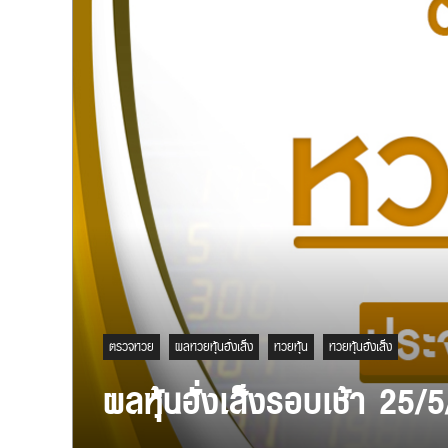
ตรวจหวย
ผลหวยหุ้นฮั่งเส็ง
หวยหุ้น
หวยหุ้นฮั่งเส็ง
ผลหุ้นฮั่งเส็งรอบเช้า 25/5/