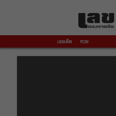
Skip
to
content
เลขเด็ด
หวย
หวยรัฐบาล
หว
ตรวจหวย
ผลหวยฮานอย
ผลหวยลาว
ผลหวยมาเล
ผลหวยหุ้นนิเคอิ
ผลหวยหุ้นฮั่งเส็ง
หวยซอง