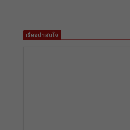
เรื่องน่าสนใจ