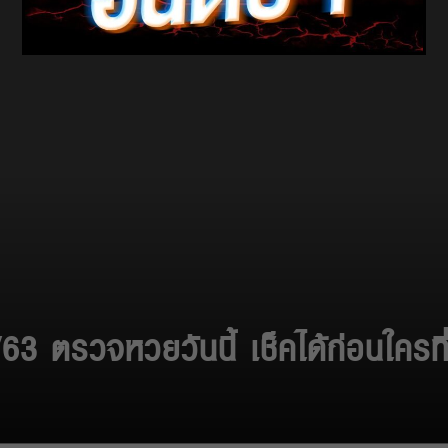
สิน
ถ่ายทอดสดหวย ธกส.
ถ่ายทอดสดหวยลาว
ถ
ิเศษ
ถ่ายทอดสดหวยมาเลย์
ถ่ายทอดสดหวยญีปุ่น
 รอบเช้า
หวยหุ้นนิเคอิ บ่าย
หวยหุ้นฮั่งเส็ง เช้า
หวยห
งคโปร์
หวยหุ้นอิยิปต์
หวยหุ้นเยอรมัน
หวยหุ้นอังก
63 ตรวจหวยวันนี้ เช็คได้ก่อนใครที่น