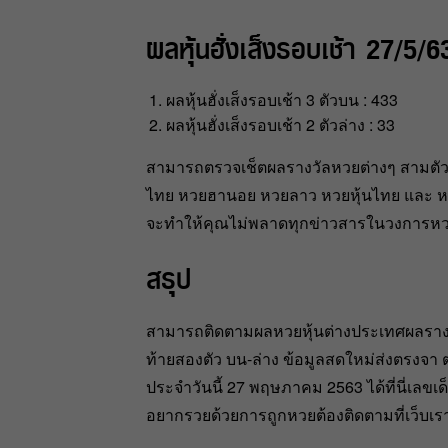
ผลหุ้นฮั่งเส็งรอบเช้า 27/5/
ผลหุ้นฮั่งเส็งรอบเช้า 3 ตัวบน : 433
ผลหุ้นฮั่งเส็งรอบเช้า 2 ตัวล่าง : 33
สามารถตรวจเช็ตผลรางวัลหวยต่างๆ สามตัวบ
ไทย หวยฮานอย หวยลาว หวยหุ้นไทย และ หวยหุ
จะทำให้คุณไม่พลาดทุกข่าวสารในวงการหว
สรุป
สามารถติดตามผลหวยหุ้นต่างประเทศผลรางวัลห
ท้ายสองตัว บน-ล่าง ข้อมูลสดใหม่ส่งตรงจา ตล
ประจำวันนี้ 27 พฤษภาคม 2563 ได้ที่นี่เล
อยากรวยด้วยการถูกหวยต้องติดตามที่เว็บเร