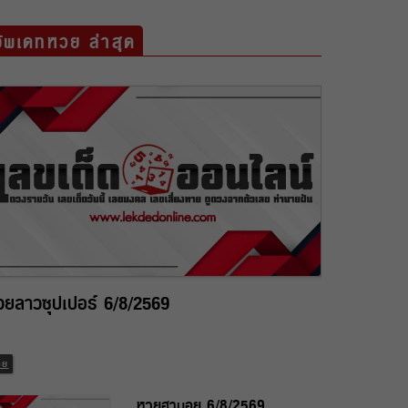
อัพเดทหวย ล่าสุด
วยลาวซุปเปอร์ 6/8/2569
วย
หวยฮานอย 6/8/2569