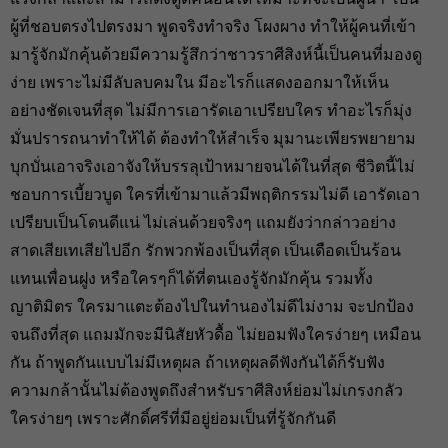
ผู้ที่ชอบตรงไปตรงมา พูดจริงทำจริง โผงผาง ทำให้ผู้คนที่เข้า
มารู้จักมักคุ้นด้วยมีความรู้สึกว่าชาวราศีสิงห์นี้เป็นคนที่มองดู
ง่าย เพราะไม่มีลับลบคมใน มีอะไรก็แสดงออกมาให้เห็น
อย่างชัดเจนที่สุด ไม่มีการเอารัดเอาเปรียบใคร ทำอะไรก็มุ่ง
มั่นปรารถนาทำให้ได้ ต้องทำให้สำเร็จ มุมานะเพียรพยายาม
บุกบั่นเอาจริงเอาจังให้บรรลุเป้าหมายจนได้ในที่สุด ชีวิตนี้ไม่
ชอบการเบี้ยวบูด ใครที่เข้ามาแล้วมีพฤติกรรมไม่ดี เอารัดเอา
เปรียบเป็นโดนดีแน่ ไม่เล่นด้วยจริงๆ แถมยังว่ากล่าวอย่าง
สาดเสียเทเสียไปอีก รักพวกพ้องเป็นที่สุด เป็นเดือดเป็นร้อน
แทนเพื่อนฝูง หรือใครๆก็ได้ที่ตนเองรู้จักมักคุ้น รวมทั้ง
ญาติมิตร ใครมาแตะต้องไปในทำนองไม่ดีไม่งาม จะปกป้อง
จนถึงที่สุด แถมมักจะมีนิสัยหัวดื้อ ไม่ยอมฟังใครง่ายๆ เหมือน
กัน ถ้าพูดกันแบบไม่มีเหตุผล ถ้าเหตุผลดีฟังกันได้ก็รับฟัง
ความกล้านั้นไม่ต้องพูดถึงสำหรับราศีสิงห์ย่อมไม่เกรงกลัว
ใครง่ายๆ เพราะศักดิ์ศรีที่มีอยู่ย่อมเป็นที่รู้จักกันดี