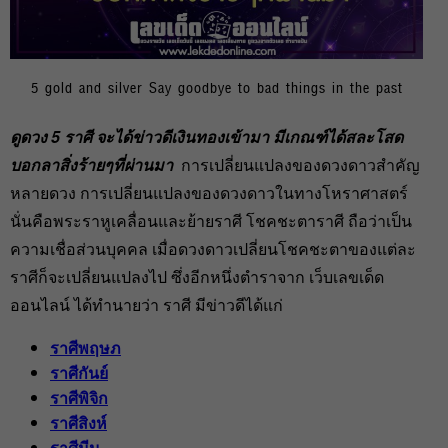
5 gold and silver Say goodbye to bad things in the past
ดูดวง 5 ราศี จะได้ข่าวดีเงินทองเข้ามา มีเกณฑ์ได้สละโสด
บอกลาสิ่งร้ายๆที่ผ่านมา
การเปลี่ยนแปลงของดวงดาวสำคัญ
หลายดวง การเปลี่ยนแปลงของดวงดาวในทางโหราศาสตร์
นั่นคือพระราหูเคลื่อนและย้ายราศี โชคชะตาราศี ถือว่าเป็น
ความเชื่อส่วนบุคคล เมื่อดวงดาวเปลี่ยนโชคชะตาของแต่ละ
ราศีก็จะเปลี่ยนแปลงไป ซึ่งอีกหนึ่งตำราจาก เว็บเลขเด็ด
ออนไลน์ ได้ทำนายว่า ราศี มีข่าวดีได้แก่
ราศีพฤษภ
ราศีกันย์
ราศีพิจิก
ราศีสิงห์
ราศีมีน