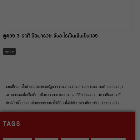
ดูดวง 3 ราศี มือพารวย จับอะไรเป็นเงินเป็นทอง
ดูดวง
เลขเด็ดออนไลน์ ตรวจผลหวยรัฐบาล หวยลาว หวยฮานอย หวยมาเลย์ รวบรวมทุก
อย่างครบจบในเว็บเดียวเพื่อความสะดวกสบาย และวิธีการขอหวย สถานที่ขอหวยที่
ศักดิ์สิทธิ์ในประเทศไทยรวบรวมมาให้ผู้ที่สนใจได้เข้ามาอ่านศึกษากันอย่างครบครัน
TAGS