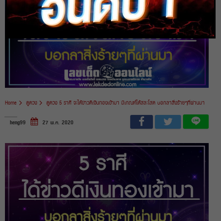
Home
ดูดวง
ดูดวง 5 ราศี จะได้ข่าวดีเงินทองเข้ามา มีเกณฑ์ได้สละโสด บอกลาสิ่งร้ายๆที่ผ่านมา
heng99
27 พ.ค. 2020