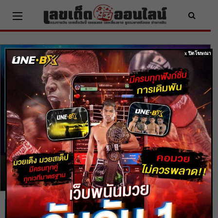
Skip
ดูดวง
to
ดูดวง 5 ราศี จะได้
content
ข่าวดีเงินทองเข้ามา
x ปิดโฆษณา
มีเกณฑ์ได้สละโสด
บอกลาสิ่งร้ายๆที่ผ่าน
มา
โดย
heng99
-
27 พ.ค. 2020