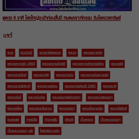
ดูดวง 6 ราศี โชคใหญ่จะเข้าก่อนสิ้นปี หมดเคราะห์กรรม รับโชครวยทรัพย์
แชร์
ดวง
ดวงวันนี้
ดวงอาชีพดูดวง
ดูดวง
ดูดวงความรัก
ดูดวงความรัก 2563
ดูดวงความรักฟรี
ดูดวงความรักรายเดือน
ดูดวงฟรี
ดูดวงรายปักษ์
ดูดวงรายปี
ดูดวงรายวัน
ดูดวงรายวันความรัก
ดูดวงรายสัปดาห์
ดูดวงรายเดือน
ดูดวงรายเดือนปี 2563
ดูดวงราศี
ดูดวงวันนี้
ดูดวงวันเกิด
ดูดวงอนาคตข้างหน้า
ดูดวงอนาคตแม่นๆ
ดูดวงเนื้อคู่
ดูดวงแบบโบราณ
ดูดวงแม่นๆ
ดูดวงโบราณจีน
ดูดวงไพ่ยิบซี
ดูบอลสด
ทายนิสัย
ทำนายฝัน
เซียมซี
เว็บดูดวง
เว็บดูดวงแม่นๆ
เว็บดูดวงแม่นๆ ฟรี
ไพ่ยิบซีความรัก