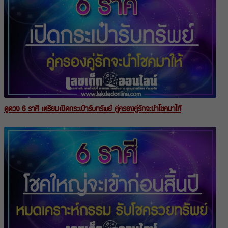
ดูดวง 6 ราศี เตรียมเปิดกระเป๋ารับทรัพย์ คู่ครองคู่รักจะนำโชคมาให้