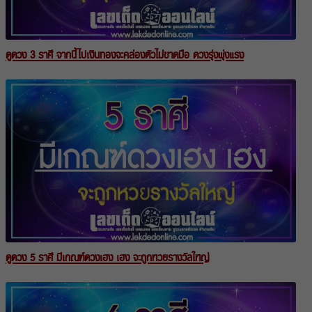
ดูดวง 3 ราศี จากนี้ไปเงินทองจะคล่องตัวไม่ขาดมือ ดวงรุ่งพุ่งแรง
ดูดวง 5 ราศี มีเกณฑ์ดวงเฮง เฮง จะถูกหวยรางวัลใหญ่