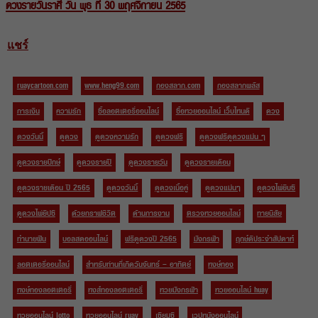
ดวงรายวันราศี วัน พุธ ที่ 30 พฤศจิกายน 2565
แชร์
ruaycartoon.com
www.heng99.com
กองสลาก.com
กองสลากพลัส
การเงิน
ความรัก
ซื้อลอตเตอรี่ออนไลน์
ซื้อหวยออนไลน์ เว็บไหนดี
ดวง
ดวงวันนี้
ดูดวง
ดูดวงความรัก
ดูดวงฟรี
ดูดวงฟรีดูดวงแม่น ๆ
ดูดวงรายปักษ์
ดูดวงรายปี
ดูดวงรายวัน
ดูดวงรายเดือน
ดูดวงรายเดือน ปี 2565
ดูดวงวันนี้
ดูดวงเนื้อคู่
ดูดวงแม่นๆ
ดูดวงไพ่ยิบซี
ดูดวงไพ่ยิปซี
ด้วยกราฟชีวิต
ด้านการงาน
ตรวจหวยออนไลน์
ทายนิสัย
ทำนายฝัน
บอลสดออนไลน์
ฟรีดูดวงปี 2565
มังกรฟ้า
ฤกษ์ดีประจำสัปดาห์
ลอตเตอรี่ออนไลน์
สำหรับท่านที่เกิดวันจันทร์ – อาทิตย์
หงษ์ทอง
หงษ์ทองลอตเตอรี่
หงส์ทองลอตเตอรี่
หวยมังกรฟ้า
หวยออนไลน์ huay
หวยออนไลน์ lotto
หวยออนไลน์ ruay
เซียมซี
เวปหนังออนไลน์