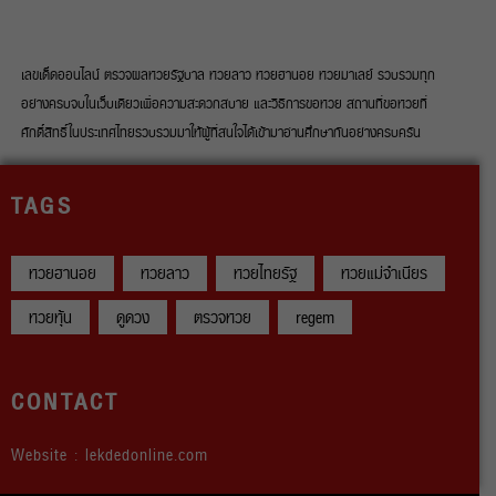
เลขเด็ดออนไลน์ ตรวจผลหวยรัฐบาล หวยลาว หวยฮานอย หวยมาเลย์ รวบรวมทุก
อย่างครบจบในเว็บเดียวเพื่อความสะดวกสบาย และวิธีการขอหวย สถานที่ขอหวยที่
ศักดิ์สิทธิ์ในประเทศไทยรวบรวมมาให้ผู้ที่สนใจได้เข้ามาอ่านศึกษากันอย่างครบครัน
TAGS
หวยฮานอย
หวยลาว
หวยไทยรัฐ
หวยแม่จำเนียร
หวยหุ้น
ดูดวง
ตรวจหวย
regem
CONTACT
Website : lekdedonline.com