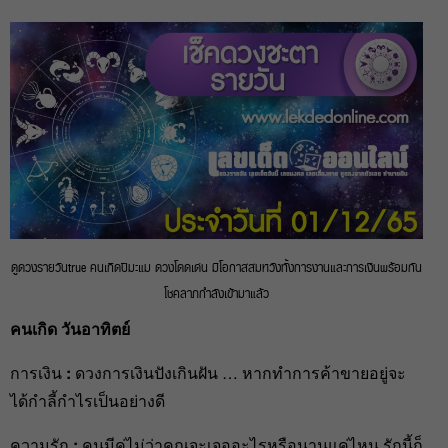
ดูดวงรายวันtrue คนเกิดปีมะแม ดวงโดดเด่น มีโอกาสสมหวังทั้งการงานและการเงินพร้อมกัน
โชคลาภกำลังเข้ามาแล้ว
คนเกิด วันอาทิตย์
การเงิน
:
ดวงการเงินปังเกินฝัน … หากทำการค้าขายอยู่จะ
ได้กำลี้กำไรเป็นอย่างดี
ความรัก
:
คนมีคู่ไม่ว่าคุณจะเจออะไรหรือนานแค่ไหน รักนี้ก็