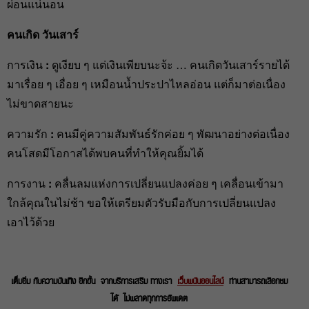
ผ่อนแน่นอน
คนเกิด วันเสาร์
การเงิน
:
ดูเงียบ ๆ แต่เงินเพียบนะจ้ะ … คนเกิดวันเสาร์รายได้
มาเรื่อย ๆ เอื่อย ๆ เหมือนน้ำประปาไหลอ่อน แต่ก็มาต่อเนื่อง
ไม่ขาดสายนะ
ความรัก
:
คนมีคู่ความสัมพันธ์รักค่อย ๆ พัฒนาอย่างต่อเนื่อง
คนโสดมีโอกาสได้พบคนที่ทำให้คุณยิ้มได้
การงาน
:
คลื่นลมแห่งการเปลี่ยนแปลงค่อย ๆ เคลื่อนเข้ามา
ใกล้คุณในไม่ช้า ขอให้เตรียมตัวรับมือกับการเปลี่ยนแปลง
เอาไว้ด้วย
เต็มอิ่ม กับความบันเทิง อีกขั้น จากบริการเสริม ทางเรา
เว็บพนันออนไลน์
ท่านสามารถเลือกชม
ได้ ไม่พลาดทุกการอัพเดต