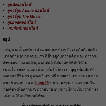
ดูหนังออนไลน์
ดูการ์ตูน Anime ออนไลน์
ดูการ์ตูน The Movie
ดูบอลสดออนไลน์
เกมส์พนันออนไลน์
สรุป
การดูดวง เป็นแค่การทำนายแบบคร่าวๆ ถึงจะดูกันตัวต่อตัว
แต่สุดท้าย อนาคตของเรา ก็ขึ้นอยู่กับความคิด และ การกระ
ทำของเราเอง แต่ถ้าดูดวงไปแล้วได้ผลลัพธ์ที่ทำให้ไม่
สบายใจ ลองหาคนคุยด้วย หรือไหว้พระทำบุญ เพื่อเป็นสิริ
มงคลแก่ชีวิตเรา ดูดวงฟรี หวยฟรี หวยลาว หวยฮานอย หวย
มาเลย์ แนวทางหวย
heng99
รวบรวม ทุกอย่างครบจบ ใน
เว็บเดียว เพื่อความสะดวกสบาย แนวทางที่ทางเว็บ เรานำมา
แบ่งปัน ให้คนรักหวยได้ชม.
📳 ดาวน์โหลดแอปพลิเคชั่น ตรวจหวย สะดวก ครบที่เดียว