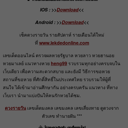
IOS : >>
Download
<<
Android :
>>
Download
<<
เช็คดวงรายวัน รายสัปดาห์ รายเดือนได้ใหม่
ที่
www.lekdedonline.com
เลขเด็ดออนไลน์ ตรวจผลหวยรัฐบาล หวยลาว หวยฮานอย
หวยมาเลย์ แนวทางหวย
heng99
รวบรวมทุกอย่างครบจบใน
เว็บเดียว เพื่อความสะดวกสบาย และยังมี วิธีการขอหวย
สถานที่ขอหวย ที่ศักดิ์สิทธิ์ในประเทศไทย รวบรวมให้ผู้ที่
สนใจ ได้เข้ามาอ่านศึกษากัน อย่างครบครัน แนวทาง ที่ทาง
เว็บเรา นำมาแบ่งปันให้คนรักหวยได้ชม.
ดวงรายวัน
เลขเด็ดมงคล เลขมงคล เลขเสี่ยงทาย ดูดวงจาก
ตัวเลข ทำนายฝัน ***
📳
โหลดแอปพลิเคชั่น เลขเด็ดออนไลน์