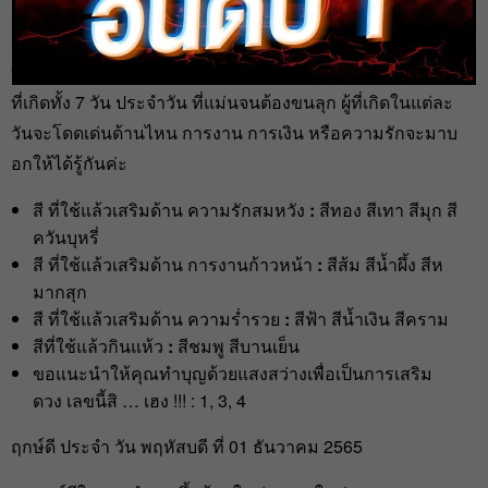
heng99
1 ธ.ค. 2022
ทางเว็บไซต์
เลขเด็ดออนไลน์
ได้
ดูดวงรายวันtrue
วันนี้ ของผู้
ที่เกิดทั้ง 7 วัน ประจำวัน ที่แม่นจนต้องขนลุก ผู้ที่เกิดในแต่ละ
วันจะโดดเด่นด้านไหน การงาน การเงิน หรือความรักจะมาบ
อกให้ได้รู้กันค่ะ
สี ที่ใช้แล้วเสริมด้าน ความรักสมหวัง
:
สีทอง สีเทา สีมุก สี
ควันบุหรี่
สี ที่ใช้แล้วเสริมด้าน การงานก้าวหน้า
:
สีส้ม สีน้ำผึ้ง สีห
มากสุก
สี ที่ใช้แล้วเสริมด้าน ความร่ำรวย
:
สีฟ้า สีน้ำเงิน สีคราม
สีที่ใช้แล้วกินแห้ว
:
สีชมพู สีบานเย็น
ขอแนะนำให้คุณทำบุญด้วยแสงสว่างเพื่อเป็นการเสริม
ดวง เลขนี้สิ … เฮง !!! : 1, 3, 4
ฤกษ์ดี ประจำ วัน พฤหัสบดี ที่ 01 ธันวาคม 2565