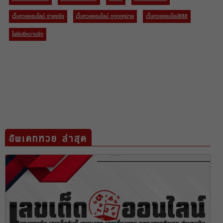
เว็บหวยออนไลน์ จ่ายจริง
เว็บหวยออนไลน์ ถูกกฎหมาย
เว็บหวยออนไลน์888
ไพ่ยิบซีความรัก
อัพเดทหวย ล่าสุด