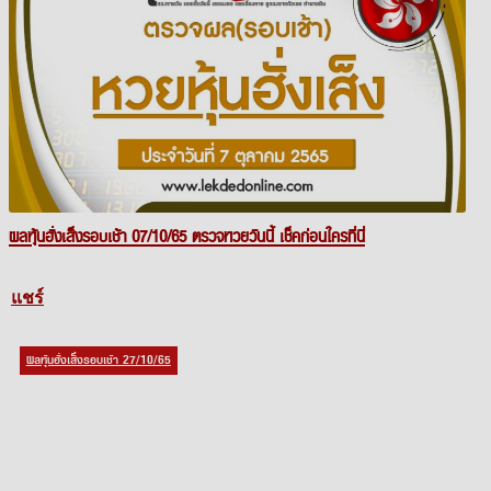
ผลหุ้นฮั่งเส็งรอบเช้า 07/10/65 ตรวจหวยวันนี้ เช็คก่อนใครที่นี่
แชร์
ผลหุ้นฮั่งเส็งรอบเช้า 27/10/65