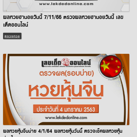
ผลหวยฮานอยวันนี้ 7/11/66 ตรวจผลหวยฮานอยวันนี้ เลข
เด็ดออนไลน์
ตรวจหวย
ผลหวยหุ้นจีนบ่าย 4/1/64 ผลหวยหุ้นวันนี้ ตรวจเช็คผลหวยหุ้น