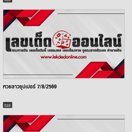
หวยลาวซุปเปอร์ 7/8/2569
หวย