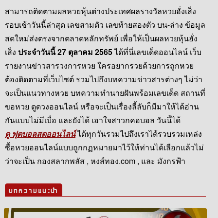
สามารถติดตามผลหวยหุ้นต่างประเทศผลรางวัลหวยฮั่งเส็ง
รอบเช้าวันนี้ล่าสุด เลขสามตัว เลขท้ายสองตัว บน-ล่าง ข้อมูล
สดใหม่ส่งตรงจากตลาดหลักทรัพย์ เพื่อให้เป็นผลหวยหุ้นฮั่ง
เส็ง
ประจำวันนี้ 27 ตุลาคม 2565
ได้ที่นี่เลขเด็ดออนไลน์ เว็บ
รายงานข่าวสารวงการหวย ใครอยากรวยด้วยการถูกหวย
ต้องติดตามที่เว็บไซต์ รวมไปถึงบทความข่าวสารต่างๆ ไม่ว่า
จะเป็นแนวทางหวย บทความทำนายฝันพร้อมเลขเด็ด สถานที่
ขอหวย ดูดวงออนไลน์ หรือจะเป็นเรื่องลี้ลับก็มีมาให้ได้อ่าน
กันแบบไม่มีเบื่อ และยังได้ เอาใจสาวกคอบอล วันนี้ได้
ดู ฟุตบอลสดออนไลน์
ได้ทุกวันรวมไปถึงเราได้รวบรวมเหล่ง
ซื้อหวยออนไลน์แบบถูกกฏหมายมาไว้ให้ท่านได้เลือกแล้วไม่
ว่าจะเป็น กองสลากพลัส , หงส์ทอง.com , และ มังกรฟ้า
บทความแนะนำ