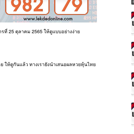
ห
ี่ 25 ตุลาคม 2565 ให้ดูแบบอย่างง่าย
 ให้ดูกันแล้ว ทางเรายังนำเสนอผลหวยหุ้นไทย