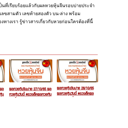
นที่เรียบร้อยแล้วกับผลหวยหุ้นจีนรอบบ่ายประจำ
ง เลขสามตัว เลขท้ายสองตัว บน-ล่าง พร้อม
างเรา รู้ข่าวสารเกี่ยวกับหวยก่อนใครต้องที่นี้
ผลหวยหุ้นจีนบ่าย 28/10/65
ผล
ผลหวยหุ้นจีนบ่าย 27/10/65 ผล
ผลหวยหุ้นวันนี้ ตรวจเช็คผล
้น
หวยหุ้นวันนี้ ตรวจเช็คผลหวยหุ้น
หวยหุ้นก่อนใคร
ก่อนใคร