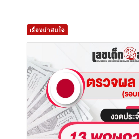
เรื่องน่าสนใจ