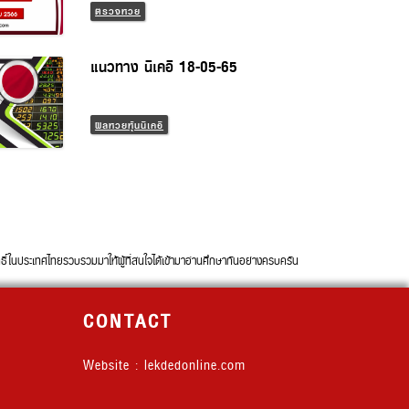
ตรวจหวย
แนวทาง นิเคอิ 18-05-65
ผลหวยหุ้นนิเคอิ
ประเทศไทยรวบรวมมาให้ผู้ที่สนใจได้เข้ามาอ่านศึกษากันอย่างครบครัน
CONTACT
Website : lekdedonline.com