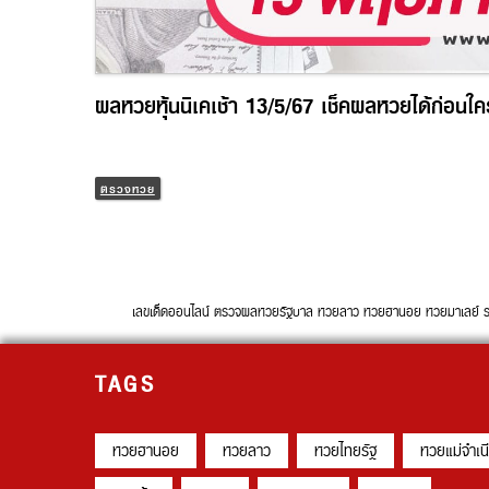
ผลหวยหุ้นนิเคเช้า 13/5/67 เช็คผลหวยได้ก่อนใคร อ
ตรวจหวย
เลขเด็ดออนไลน์ ตรวจผลหวยรัฐบาล หวยลาว หวยฮานอย หวยมาเลย์ รวบรวมท
TAGS
หวยฮานอย
หวยลาว
หวยไทยรัฐ
หวยแม่จำเนี