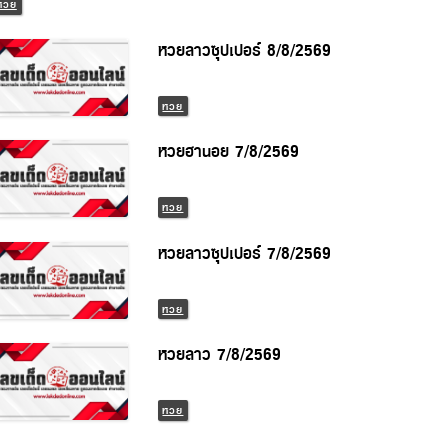
วย
หวยลาวซุปเปอร์ 8/8/2569
หวย
หวยฮานอย 7/8/2569
หวย
หวยลาวซุปเปอร์ 7/8/2569
หวย
หวยลาว 7/8/2569
หวย