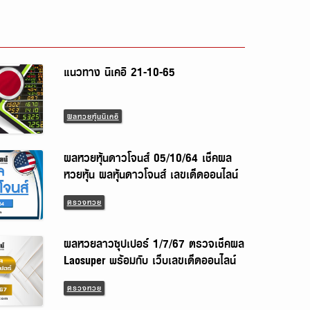
แนวทาง นิเคอิ 21-10-65
ผลหวยหุ้นนิเคอิ
ผลหวยหุ้นดาวโจนส์ 05/10/64 เช็คผล
หวยหุ้น ผลหุ้นดาวโจนส์ เลขเด็ดออนไลน์
ตรวจหวย
ผลหวยลาวซุปเปอร์ 1/7/67 ตรวจเช็คผล
Laosuper พร้อมกับ เว็บเลขเด็ดออนไลน์
ตรวจหวย