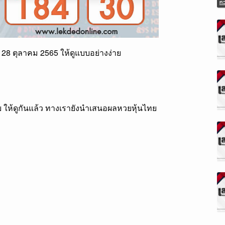
ห
 28 ตุลาคม 2565 ให้ดูแบบอย่างง่าย
 ให้ดูกันแล้ว ทางเรายังนำเสนอผลหวยหุ้นไทย