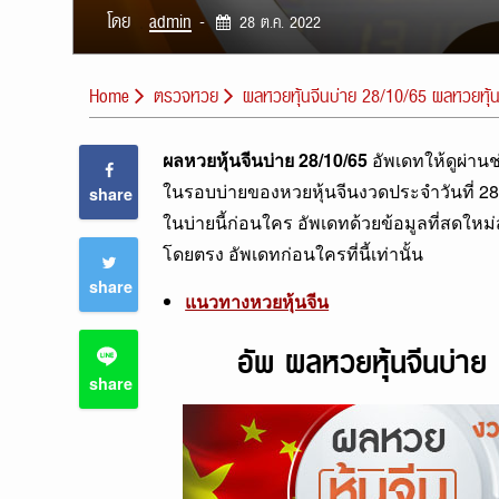
โดย
admin
-
28 ต.ค. 2022
Home
ตรวจหวย
ผลหวยหุ้นจีนบ่าย 28/10/65 ผลหวยหุ้น
ผลหวยหุ้นจีนบ่าย 28/10
/65
อัพเดทให้ดูผ่าน
ในรอบบ่ายของหวยหุ้นจีนงวดประจำวันที่ 28
share
ในบ่ายนี้ก่อนใคร อัพเดทด้วยข้อมูลที่สดให
โดยตรง อัพเดทก่อนใครที่นี้เท่านั้น
share
แนวทางหวยหุ้นจีน
อัพ ผลหวยหุ้นจีนบ่าย 
share