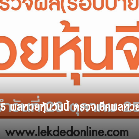
5 ผลหวยหุ้นวันนี้ ตรวจเช็คผลหวย