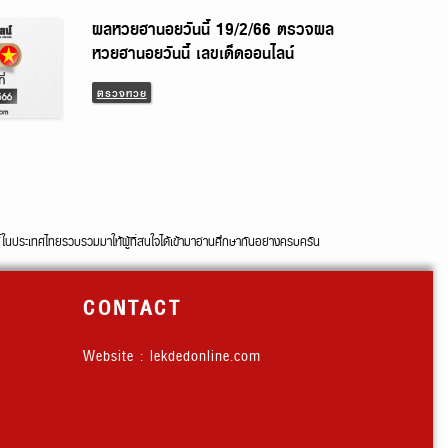
ผลหวยฮานอยวันนี้ 19/2/66 ตรวจผล
หวยฮานอยวันนี้ เลขเด็ดออนไลน์
ตรวจหวย
ประเทศไทยรวบรวมมาให้ผู้ที่สนใจได้เข้ามาอ่านศึกษากันอย่างครบครัน
CONTACT
Website : lekdedonline.com