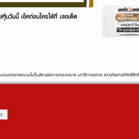
วันนี้ เช็คก่อนใครได้ที่ เลขเด็ด
ุกอย่างครบจบในเว็บเดียวเพื่อความสะดวกสบาย และวิธีการขอหวย สถานที่ขอหวยที่ศักดิ์สิทธิ์ใน
ยร