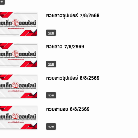
วย
หวยลาวซุปเปอร์ 7/8/2569
หวย
หวยลาว 7/8/2569
หวย
หวยลาวซุปเปอร์ 6/8/2569
หวย
หวยฮานอย 6/8/2569
หวย