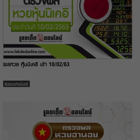
ผลหวย หุ้นนิเคอิ เช้า 10/02/63
ผลหวยหุ้นนิเคอิ