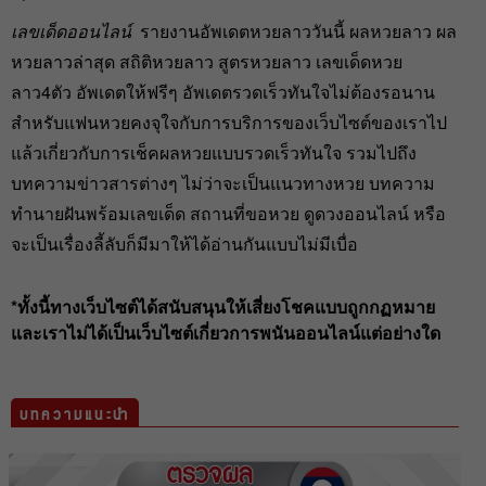
เลขเด็ดออนไลน์
รายงานอัพเดตหวยลาววันนี้ ผลหวยลาว ผล
หวยลาวล่าสุด สถิติหวยลาว สูตรหวยลาว เลขเด็ดหวย
ลาว4ตัว อัพเดตให้ฟรีๆ อัพเดตรวดเร็วทันใจไม่ต้องรอนาน
สำหรับแฟนหวยคงจุใจกับการบริการของเว็บไซต์ของเราไป
แล้วเกี่ยวกับการเช็คผลหวยแบบรวดเร็วทันใจ รวมไปถึง
บทความข่าวสารต่างๆ ไม่ว่าจะเป็นแนวทางหวย บทความ
ทำนายฝันพร้อมเลขเด็ด สถานที่ขอหวย ดูดวงออนไลน์ หรือ
จะเป็นเรื่องลี้ลับก็มีมาให้ได้อ่านกันแบบไม่มีเบื่อ
*ทั้งนี้ทางเว็บไซต์ได้สนับสนุนให้เสี่ยงโชคแบบถูกกฏหมาย
และเราไม่ได้เป็นเว็บไซต์เกี่ยวการพนันออนไลน์แต่อย่างใด
บทความแนะนำ