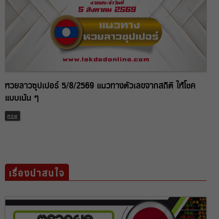
หวยลาวซุปเปอร์ 5/8/2569 แนวทางตัวเลขจากสถิติ ให้โชค
แบบเน้น ๆ
หวย
เรื่องน่าสนใจ