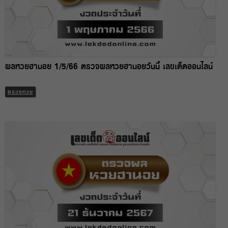
ผลหวยฮานอย 1/5/66 ตรวจผลหวยฮานอยวันนี้ เลขเด็ดออนไลน์
ตรวจหวย