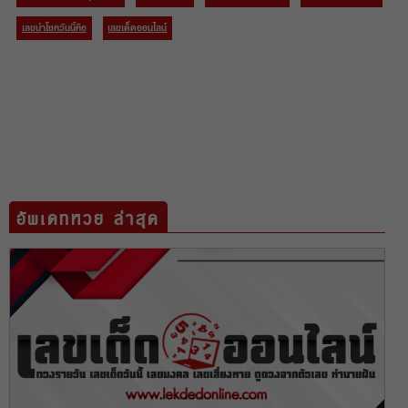
เลขนําโชควันนี้คือ
เลขเด็ดออนไลน์
อัพเดทหวย ล่าสุด