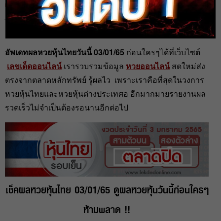
หุ้นไทย
heng99
3 ม.ค. 2022
อัพเดทผลหวยหุ้นไทยวันนี้ 03/01/65
ก่อนใครๆได้ที่เว็บไซต์
เลขเด็ดออนไลน์
เรารวบรวมข้อมูล
หวยออนไลน์
สดใหม่ส่ง
ตรงจากตลาดหลักทรัพย์ รู้ผลไว เพราะเราคือที่สุดในวงการ
หวยหุ้นไทยและหวยหุ้นต่างประเทศอ อีกมากมายรายงานผล
รวดเร็วไม่จำเป็นต้องรอนานอีกต่อไป
เช็คผลหวยหุ้นไทย 03/01/65 ดูผลหวยหุ้นวันนี้ก่อนใครๆ
ห้ามพลาด !!