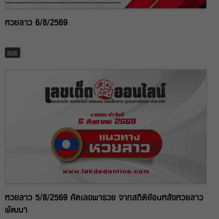
หวยลาว 6/8/2569
หวย
หวยลาว 5/8/2569 คัดเลขพารวย จากสถิติย้อนหลังหวยลาว
พัฒนา