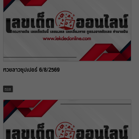
หวยลาวซุปเปอร์ 6/8/2569
หวย