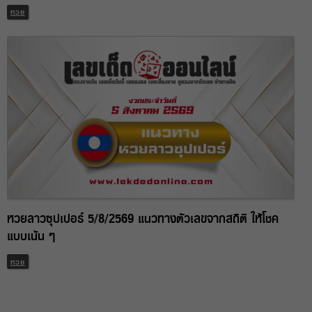
หวย
หวยลาวซุปเปอร์ 5/8/2569 แนวทางตัวเลขจากสถิติ ให้โชค
แบบเน้น ๆ
หวย