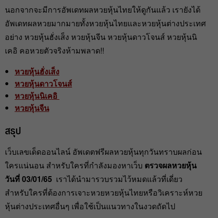
นอกจากจะมีการอัพเดทผลหวยหุ้นไทยให้ดูกันแล้ว เรายังได้
อัพเดทผลหวยมากมายทั้งหวยหุ้นไทยและหวยหุ้นต่างประเทศ
อย่าง หวยหุ้นฮั่งเส็ง หวยหุ้นจีน หวยหุ้นดาวโจนส์ หวยหุ้นนิ
เคอิ คอหวยตัวจริงห้ามพลาด!!
หวยหุ้นฮั่งเส็ง
หวยหุ้นดาวโจนส์
หวยหุ้นนิเคอิ
หวยหุ้นจีน
สรุป
เว็บเลขเด็ดออนไลน์ อัพเดตฟรีผลหวยหุ้นทุกวันทราบผลก่อน
ใครแน่นอน สำหรับใครที่กำลังมองหาเว็บ
ตรวจผลหวยหุ้น
วันที่ 03/01/65
เราได้นำมารวบรวมไว้หมดแล้วที่เดี่ยว
สำหรับใครที่ต้องการเจาะหวยหวยหุ้นไทยหรือวิเคราะห์หวย
หุ้นต่างประเทศอื่นๆ เพื่อใช้เป็นแนวทางในงวดถัดไป