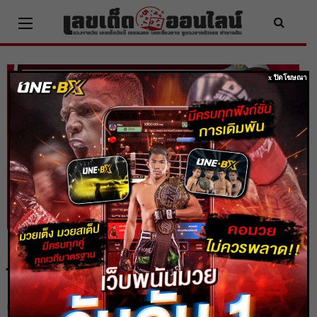
Skip
to
content
x ปิดโฆษณา
เช็คผลหวยหุ้นไทย 03/01/65 ผลหวยหุ้น
ไทยช่อง 9 บน-ล่าง วันนี้ สถิติหุ้น ผลหุ้นไทย
Home
ตรวจหวย
เช็คผลหวยหุ้นไทย 03/01/65 ผลหวยหุ้นไทยช่อง 9 บน-ล่าง วันนี้ สถิติหุ้น ผล