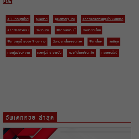
แชร์
ดัชนี หวยหุ้นไทย
ดูผลหวย
ดูผลหวยหุ้นไทย
ตรวจผลผลหวยหุ้นไทยย้อนหลัง
ตรวจผลหวยหุ้น
ผลหวยหุ้น
ผลหวยหุ้นวันนี้
ผลหวยหุ้นไทย
ผลหวยหุ้นไทยช่อง 9 บน-ล่าง
ผลหวยหุ้นไทยย้อนหลัง
ผลหุ้นไทย
สถิติหุ้น
หวยหุ้นช่องตลาด
หวยหุ้นไทย รายวัน
หวยหุ้นไทยย้อนหลัง
หวยออนไลน์
อัพเดทหวย ล่าสุด