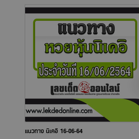
แนวทาง นิเคอิ 16-06-64