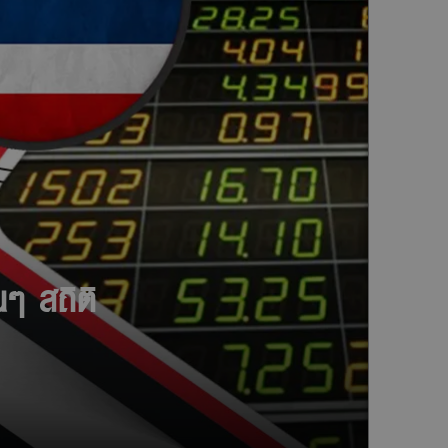
ๆ สถิติ