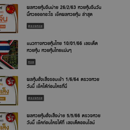
ผลหวยหุ้นจีนบ่าย 26/2/63 หวยหุ้นจีนวัน
นี้หวยออกอะไร เช็คผลหวยหุ้น ล่าสุด
ตรวจหวย
แนวทางหวยหุ้นไทย 10/01/66 เลขเด็ด
หวยหุ้น หวยหุ้นไทยแม่นๆ
หวย
ผลหุ้นฮั่งเส็งรอบเช้า 1/6/64 ตรวจหวย
วันนี้ เช็คได้ก่อนใครที่นี่
ตรวจหวย
ผลหวยหุ้นฮั่งเส็งบ่าย 5/5/66 ตรวจหวย
วันนี้ เช็คก่อนใครได้ที่ เลขเด็ดออนไลน์