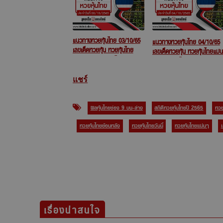
แนวทางหวยหุ้นไทย 03/10/65
แนวทางหวยหุ้นไทย 04/10/65
เลขเด็ดหวยหุ้น หวยหุ้นไทย
เลขเด็ดหวยหุ้น หวยหุ้นไทยแม่
แม่นๆ สถิติหวยหุ้นไทย
สถิติหวยหุ้นไทย
แชร์
ผลหุ้นไทยช่อง 9 บน-ล่าง
สถิติหวยหุ้นไทยปี 2565
หวย
หวยหุ้นไทยย้อนหลัง
หวยหุ้นไทยวันนี้
หวยหุ้นไทยแม่นๆ
เรื่องน่าสนใจ