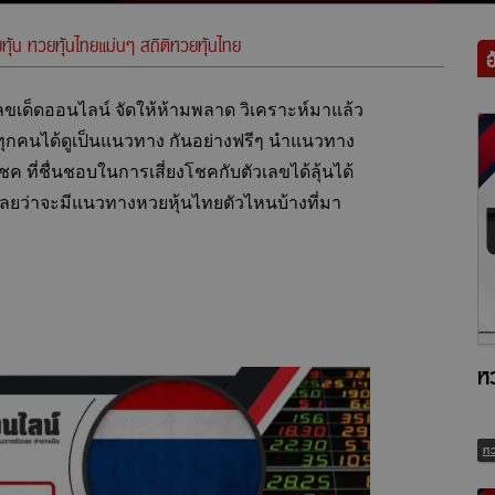
้น หวยหุ้นไทยแม่นๆ สถิติหวยหุ้นไทย
ลขเด็ดออนไลน์ จัดให้ห้ามพลาด วิเคราะห์มาแล้ว
ทุกคนได้ดูเป็นแนวทาง กันอย่างฟรีๆ นำแนวทาง
ค ที่ชื่นชอบในการเสี่ยงโชคกับตัวเลขได้ลุ้นได้
นเลยว่าจะมีแนวทางหวยหุ้นไทยตัวไหนบ้างที่มา
ห
ห