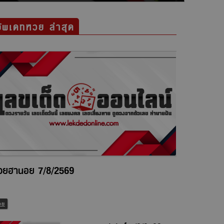
อัพเดทหวย ล่าสุด
วยฮานอย 7/8/2569
วย