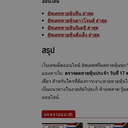
ออนไลน์
อัพเดทหวยหุ้นจีน ล่าสุด
อัพเดทหวยหุ้นดาวโจนส์ ล่าสุด
อัพเดทหวยหุ้นนิเคอิ ล่าสุด
อัพเดทหวยหุ้นฮั่งเส็ง ล่าสุด
สรุป
เว็บเลขเด็ดออนไลน์ อัพเดตฟรีผลหวยหุ้นทุ
มองหาเว็บ
ตรวจผลหวยหุ้นประจำ วันที่ 17
เดี่ยว สำหรับใครที่ต้องการเจาะหวยหวยหุ้นไท
เป็นแนวทางในงวดถัดไปละก็ ห้ามพลาด รู้ผ
ออนไลน์
บทความแนะนำ