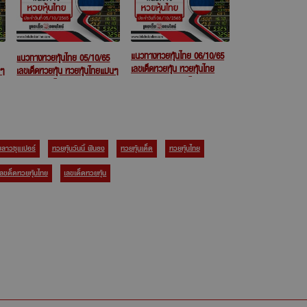
แนวทางหวยหุ้นไทย 06/10/65
แนวทางหวยหุ้นไทย 05/10/65
เลขเด็ดหวยหุ้น หวยหุ้นไทย
นๆ
เลขเด็ดหวยหุ้น หวยหุ้นไทยแม่นๆ
แม่นๆ สถิติหวยหุ้นไทย
สถิติหวยหุ้นไทย
ลาวซุแเปอร์
หวยหุ้นวันนี้ ฟันธง
หวยหุ้นเด็ด
หวยหุ้นไทย
เลขด็ดหวยหุ้นไทย
เลขเด็ดหวยหุ้น