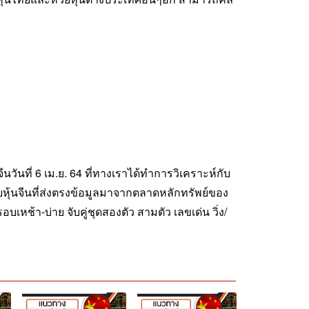
ันที่ 6 เม.ย. 64 ที่ทางเราได้ทำการวิเคราะห์กับ
ุ้นจีนที่ส่งตรงข้อมูลมาจากตลาดหลักทรัพย์ของ
หช้า-บ่าย จับคู่ชุดสองตัว สามตัว เลขเด่น วิ่ง/