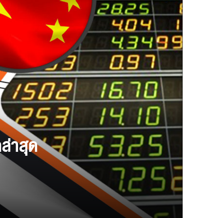
ล่าสุด