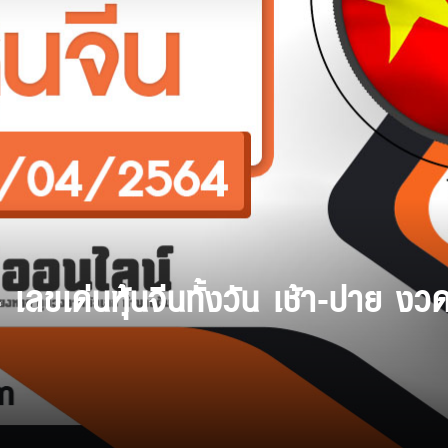
ขเด่นหุ้นจีนทั้งวัน เช้า-บ่าย งวด