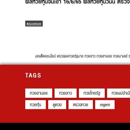
ผลหวยหุ้นจีนเช้า 16/6/65 ผลหวยหุ้นวันนี้ ตรวจ
ตรวจหวย
เลขเด็ดออนไลน์ ตรวจผลหวยรัฐบาล หวยลาว หวยฮานอย หวยมาเลย์ รวบรวมท
TAGS
หวยฮานอย
หวยลาว
หวยไทยรัฐ
หวยแม่จำเนี
หวยหุ้น
ดูดวง
ตรวจหวย
regem