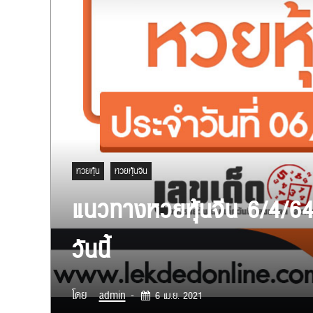
หวยหุ้น
หวยหุ้นจีน
แนวทางหวยหุ้นจีน 6/4/64 เล
วันนี้
โดย
admin
-
6 เม.ย. 2021