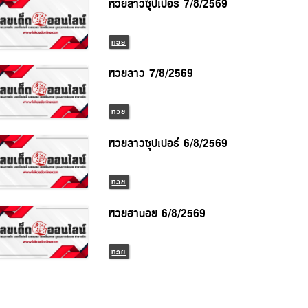
หวยลาวซุปเปอร์ 7/8/2569
หวย
หวยลาว 7/8/2569
หวย
หวยลาวซุปเปอร์ 6/8/2569
หวย
หวยฮานอย 6/8/2569
หวย