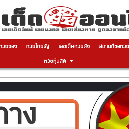
x ปิดโฆษณา
วยซอง
หวยไทยรัฐ
เลขเด็ดหวยดัง
สถานที่ขอหวย
หวยหุ้นสด