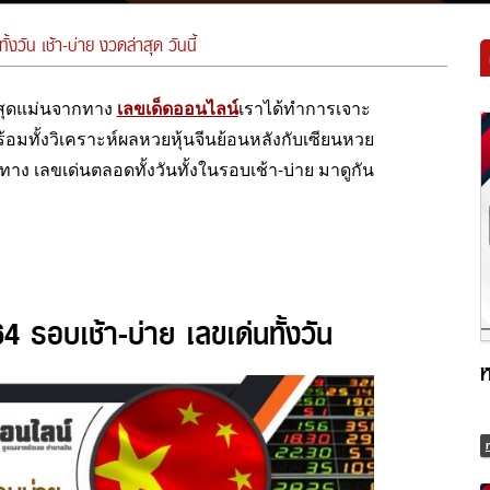
วัน เช้า-บ่าย งวดล่าสุด วันนี้
ุดแม่นจากทาง
เลขเด็ดออนไลน์
เราได้ทำการเจาะ
อมทั้งวิเคราะห์ผลหวยหุ้นจีนย้อนหลังกับเซียนหวย
 เลขเด่นตลอดทั้งวันทั้งในรอบเช้า-บ่าย มาดูกัน
 รอบเช้า-บ่าย เลขเด่นทั้งวัน
ห
ห