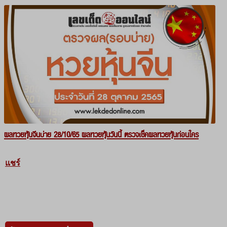
ผลหวยหุ้นจีนบ่าย 28/10/65 ผลหวยหุ้นวันนี้ ตรวจเช็คผลหวยหุ้นก่อนใคร
แชร์