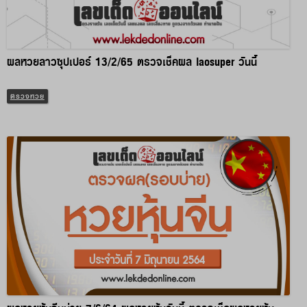
ผลหวยลาวซุปเปอร์ 13/2/65 ตรวจเช็คผล laosuper วันนี้
ตรวจหวย