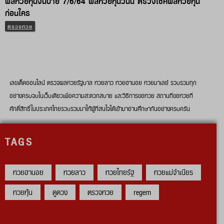
ผลหวยหุ้นจีนบ่าย 7/6/64 ผลหวยหุ้นวันนี้ ตรวจเช็คผลหวยหุ้น
ก่อนใคร
ตรวจหวย
เลขเด็ดออนไลน์ ตรวจผลหวยรัฐบาล หวยลาว หวยฮานอย หวยมาเลย์ รวบรวมทุก
อย่างครบจบในเว็บเดียวเพื่อความสะดวกสบาย และวิธีการขอหวย สถานที่ขอหวยที่
ศักดิ์สิทธิ์ในประเทศไทยรวบรวมมาให้ผู้ที่สนใจได้เข้ามาอ่านศึกษากันอย่างครบครัน
TAGS
หวยฮานอย
หวยลาว
หวยไทยรัฐ
หวยแม่จำเนียร
หวยหุ้น
ดูดวง
ตรวจหวย
regem