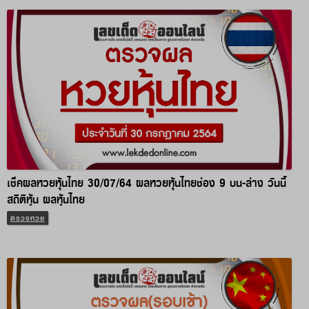
เช็คผลหวยหุ้นไทย 30/07/64 ผลหวยหุ้นไทยช่อง 9 บน-ล่าง วันนี้
สถิติหุ้น ผลหุ้นไทย
ตรวจหวย