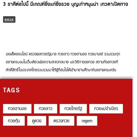
3 ราศีต่อไปนี้ มีเกณฑ์ยิ่งแก่ยิ่งรวย บุญเก่าหนุนนำ เทวดาเปิดทาง
ดูดวง
เลขเด็ดออนไลน์ ตรวจผลหวยรัฐบาล หวยลาว หวยฮานอย หวยมาเลย์ รวบรวมทุก
อย่างครบจบในเว็บเดียวเพื่อความสะดวกสบาย และวิธีการขอหวย สถานที่ขอหวยที่
ศักดิ์สิทธิ์ในประเทศไทยรวบรวมมาให้ผู้ที่สนใจได้เข้ามาอ่านศึกษากันอย่างครบครัน
TAGS
หวยฮานอย
หวยลาว
หวยไทยรัฐ
หวยแม่จำเนียร
หวยหุ้น
ดูดวง
ตรวจหวย
regem