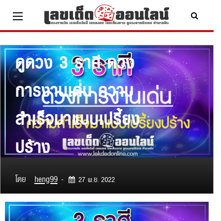
Skip
to
content
ดูดวง
ดูดวง 3 ราศี ดวง
x ปิดโฆษณา
การงานเด่น ความ
สำเร็จมาแบบเปรี้ยง
ปร้าง
โดย
heng99
-
27 พ.ย. 2022