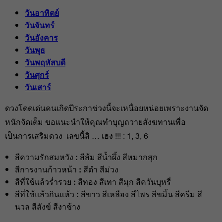
วันอาทิตย์
วันจันทร์
วันอังคาร
วันพุธ
วันพฤหัสบดี
วันศุกร์
วันเสาร์
ดวงโดดเด่นคนเกิดปีระกาช่วงนี้จะเหนื่อยหน่อยเพราะงานจัด
หนักจัดเต็ม ขอแนะนำให้คุณทำบุญถวายสังฆทานเพื่อ
เป็นการเสริมดวง เลขนี้สิ … เฮง !!! : 1, 3, 6
สีความรักสมหวัง
:
สีส้ม สีน้ำผึ้ง สีหมากสุก
สีการงานก้าวหน้า
:
สีดำ สีม่วง
สีที่ใช้แล้วร่ำรวย
:
สีทอง สีเทา สีมุก สีควันบุหรี่
สีที่ใช้แล้วกินแห้ว
:
สีขาว สีเหลือง สีไพร สีขมิ้น สีครีม สี
นวล สีสังข์ สีงาช้าง