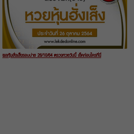
ผลหุ้นฮั่งเส็งรอบบ่าย 26/10/64 ตรวจหวยวันนี้ เช็คก่อนใครที่นี่