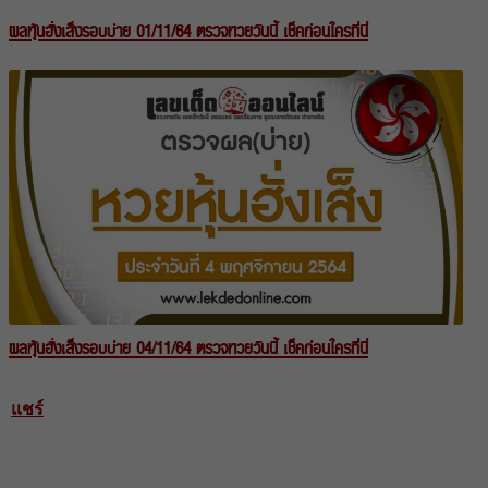
ผลหุ้นฮั่งเส็งรอบบ่าย 01/11/64 ตรวจหวยวันนี้ เช็คก่อนใครที่นี่
ผลหุ้นฮั่งเส็งรอบบ่าย 04/11/64 ตรวจหวยวันนี้ เช็คก่อนใครที่นี่
แชร์