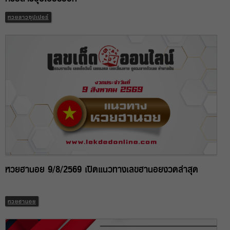
หวยลาวซุปเปอร์
หวยฮานอย 9/8/2569 เปิดแนวทางเลขฮานอยงวดล่าสุด
หวยฮานอย