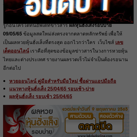
admin
9 พ.ค. 2022
รู้ก่อนใครได้ที่นี่อัพเดทข่าวสาร
ผลหุ้นฮั่งเส็งรอบบ่าย
09/05/65
ข้อมูลสดใหม่ส่งตรงจากตลาดหลักทรัพย์ เพื่อให้
เป็นผลหวยหุ้นฮั่งเส็งที่ตรงสุด ออกไวกว่าใคร เว็บไซส์
เลข
เด็ดออนไลน์
เราคือที่สุดของข้อมูลข่าวสารในวงการหวยหุ้น
ไทยและต่างประเทศ รายงานผลรวดเร็วไม่จำเป็นต้องรอนาน
อีกต่อไป
หวยออนไลน์ คู่มือสำหรับมือใหม่ ซื้อผ่านแอปมือถือ
แนวทางหุ้นฮั่งเส็ง 25/04/65 รอบเช้า-บ่าย
ผลหุ้นฮั่งเส็ง รอบเช้า 25/04/65