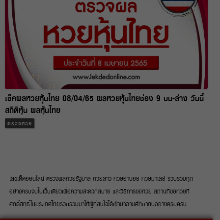
เช็คผลหวยหุ้นไทย 08/04/65 ผลหวยหุ้นไทยช่อง 9 บน-ล่าง วันนี้
สถิติหุ้น ผลหุ้นไทย
ตรวจหวย
เลขเด็ดออนไลน์ ตรวจผลหวยรัฐบาล หวยลาว หวยฮานอย หวยมาเลย์ รวบรวมทุก
อย่างครบจบในเว็บเดียวเพื่อความสะดวกสบาย และวิธีการขอหวย สถานที่ขอหวยที่
ศักดิ์สิทธิ์ในประเทศไทยรวบรวมมาให้ผู้ที่สนใจได้เข้ามาอ่านศึกษากันอย่างครบครัน