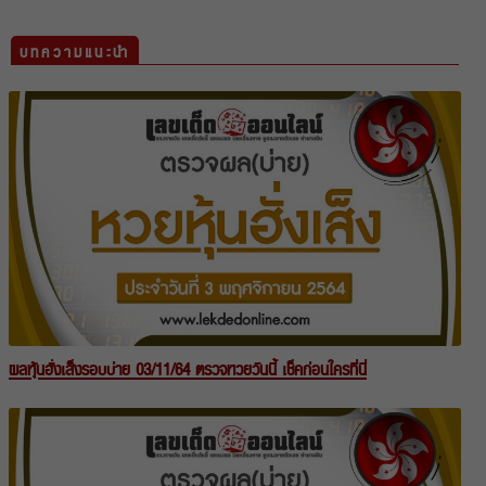
บทความแนะนำ
ผลหุ้นฮั่งเส็งรอบบ่าย 03/11/64 ตรวจหวยวันนี้ เช็คก่อนใครที่นี่