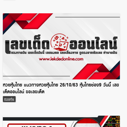
หวยหุ้นไทย แนวทางหวยหุ้นไทย 26/10/63 หุ้นไทยช่อง9 วันนี้ เลข
เด็ดออนไลน์ ขอเลขเด็ด
หวยหุ้น