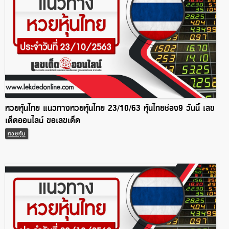
หวยหุ้นไทย แนวทางหวยหุ้นไทย 23/10/63 หุ้นไทยช่อง9 วันนี้ เลข
เด็ดออนไลน์ ขอเลขเด็ด
หวยหุ้น