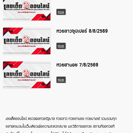
หวย
หวยลาวซุปเปอร์ 8/8/2569
หวย
หวยฮานอย 7/8/2569
หวย
เลขเด็ดออนไลน์ ตรวจผลหวยรัฐบาล หวยลาว หวยฮานอย หวยมาเลย์ รวบรวมทุก
อย่างครบจบในเว็บเดียวเพื่อความสะดวกสบาย และวิธีการขอหวย สถานที่ขอหวยที่