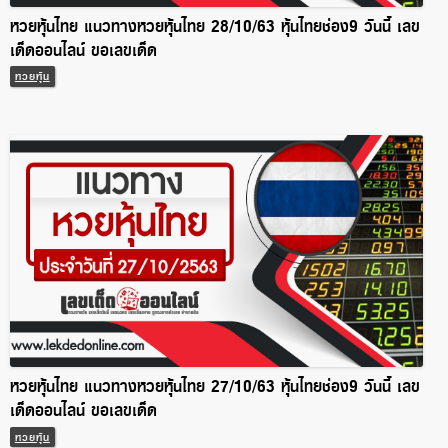
หวยหุ้นไทย แนวทางหวยหุ้นไทย 28/10/63 หุ้นไทยช่อง9 วันนี้ เลข
เด็ดออนไลน์ ขอเลขเด็ด
หวยหุ้น
หวยหุ้นไทย แนวทางหวยหุ้นไทย 27/10/63 หุ้นไทยช่อง9 วันนี้ เลข
เด็ดออนไลน์ ขอเลขเด็ด
หวยหุ้น