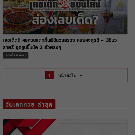
เลขเด็ด!! คอหวยแตกตื่นพิธีบวงสรวง คเณศจตุรถี – พิธีนว
ราตรี จุดธูปขึ้นชัด 3 ตัวตรงๆ
เลขเด็ดหวยดัง
You 're on page
1
หน้าต่อไป
หน้า
อัพเดทหวย ล่าสุด