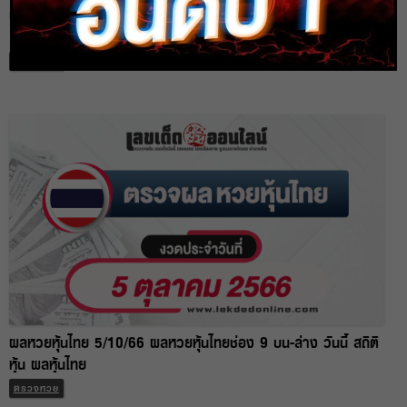
ผลหวยหุ้นดาวโจนส์ 5/10/66 เช็คผลหวยหุ้น ผลหุ้นดาวโจนส์ เลข
เด็ดออนไลน์
ตรวจหวย
ผลหวยหุ้นไทย 5/10/66 ผลหวยหุ้นไทยช่อง 9 บน-ล่าง วันนี้ สถิติ
หุ้น ผลหุ้นไทย
ตรวจหวย