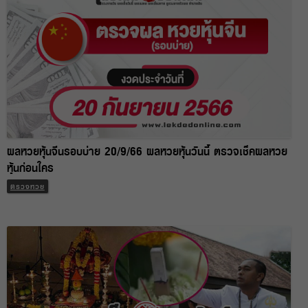
ผลหวยหุ้นจีนรอบบ่าย 20/9/66 ผลหวยหุ้นวันนี้ ตรวจเช็คผลหวย
หุ้นก่อนใคร
ตรวจหวย