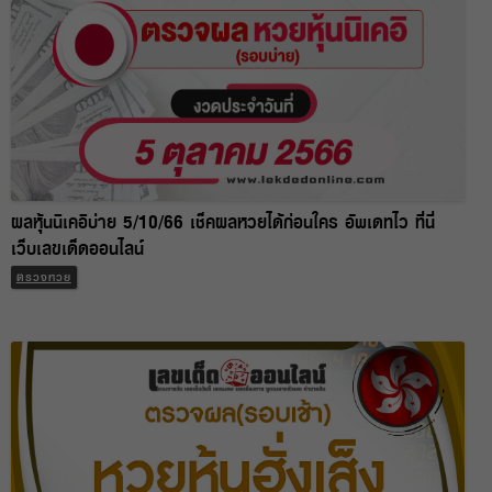
ผลหุ้นนิเคอิบ่าย 5/10/66 เช็คผลหวยได้ก่อนใคร อัพเดทไว ที่นี่
เว็บเลขเด็ดออนไลน์
ตรวจหวย