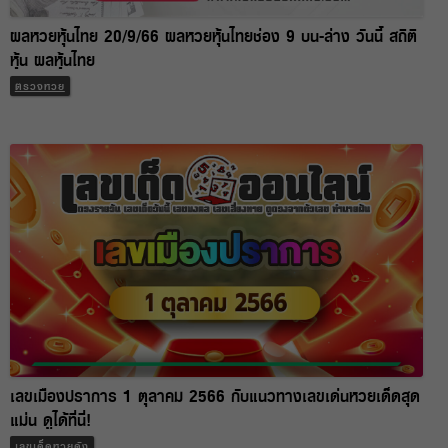
ผลหวยหุ้นไทย 20/9/66 ผลหวยหุ้นไทยช่อง 9 บน-ล่าง วันนี้ สถิติ
หุ้น ผลหุ้นไทย
ตรวจหวย
เลขเมืองปราการ 1 ตุลาคม 2566 กับแนวทางเลขเด่นหวยเด็ดสุด
แม่น ดูได้ที่นี่!
เลขเด็ดหวยดัง