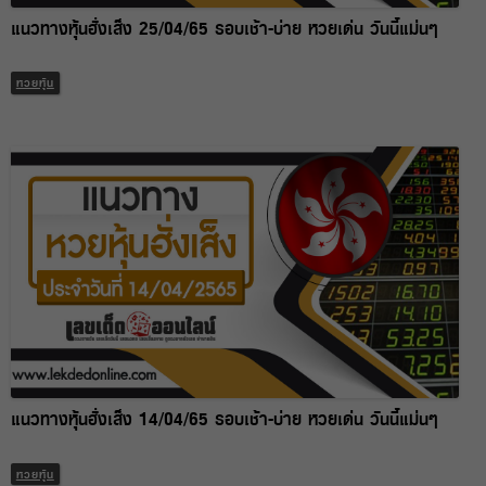
แนวทางหุ้นฮั่งเส็ง 25/04/65 รอบเช้า-บ่าย หวยเด่น วันนี้แม่นๆ
หวยหุ้น
แนวทางหุ้นฮั่งเส็ง 14/04/65 รอบเช้า-บ่าย หวยเด่น วันนี้แม่นๆ
หวยหุ้น