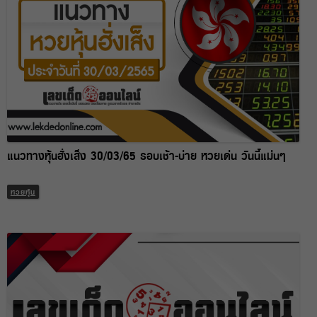
แนวทางหุ้นฮั่งเส็ง 30/03/65 รอบเช้า-บ่าย หวยเด่น วันนี้แม่นๆ
หวยหุ้น