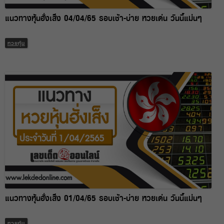
แนวทางหุ้นฮั่งเส็ง 04/04/65 รอบเช้า-บ่าย หวยเด่น วันนี้แม่นๆ
หวยหุ้น
แนวทางหุ้นฮั่งเส็ง 01/04/65 รอบเช้า-บ่าย หวยเด่น วันนี้แม่นๆ
หวยหุ้น