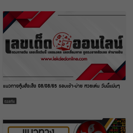
แนวทางหุ้นฮั่งเส็ง 08/08/65 รอบเช้า-บ่าย หวยเด่น วันนี้แม่นๆ
หวยหุ้น