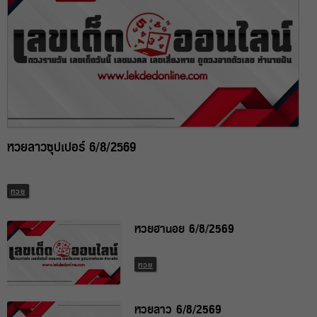
หวยลาวซุปเปอร์ 6/8/2569
หวย
หวยฮานอย 6/8/2569
หวย
หวยลาว 6/8/2569