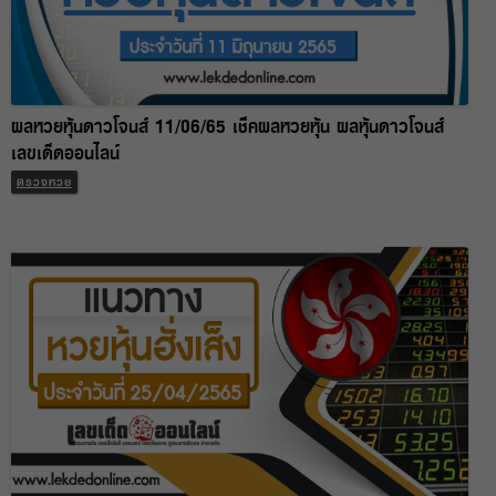
ผลหวยหุ้นดาวโจนส์ 11/06/65 เช็คผลหวยหุ้น ผลหุ้นดาวโจนส์
เลขเด็ดออนไลน์
ตรวจหวย