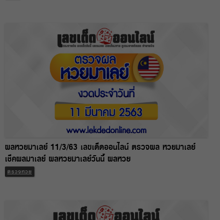
ผลหวยมาเลย์ 11/3/63 เลขเด็ดออนไลน์ ตรวจผล หวยมาเลย์
เช็คผลมาเลย์ ผลหวยมาเลย์วันนี้ ผลหวย
ตรวจหวย