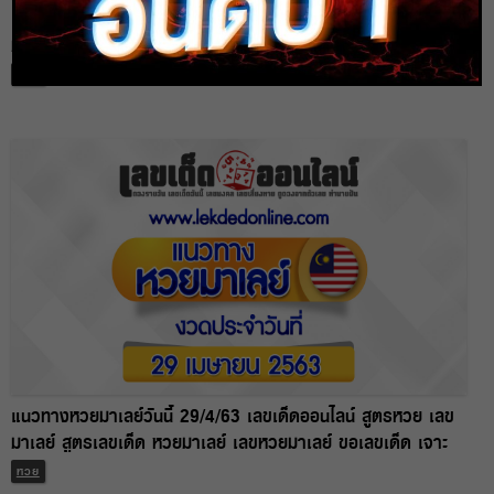
แนวทางหวยมาเลย์วันนี้ 13/5/63 เลขเด็ดออนไลน์ สูตรหวย เลข
มาเลย์ สูตรเลขเด็ด หวยมาเลย์ เลขหวยมาเลย์ ขอเลขเด็ด เจาะ
เลขเด็ด งวดนี้
หวย
แนวทางหวยมาเลย์วันนี้ 29/4/63 เลขเด็ดออนไลน์ สูตรหวย เลข
มาเลย์ สูตรเลขเด็ด หวยมาเลย์ เลขหวยมาเลย์ ขอเลขเด็ด เจาะ
เลขเด็ด งวดนี้
หวย