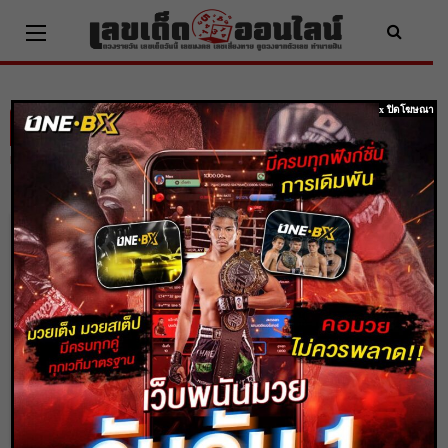
Skip
to
content
x ปิดโฆษณา
หวย มาเล ย์ ตัว ตรง วัน นี้
Home
หวย มาเล ย์ ตัว ตรง วัน นี้