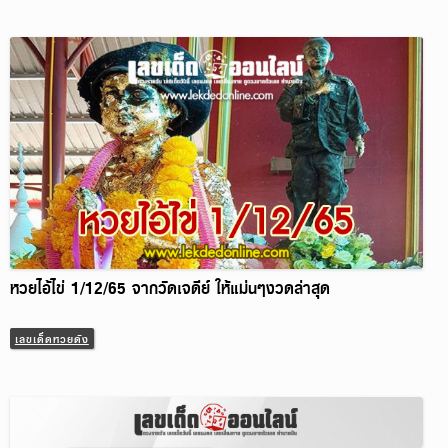
หวยไอ้ไข่ 1/12/65 จากวัดเจดีย์ ให้แม่นๆงวดล่าสุด
เลขเด็ดหวยดัง