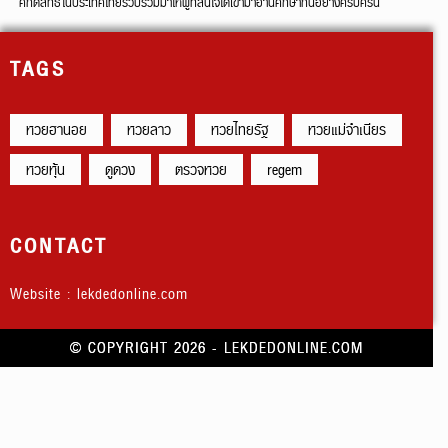
ศักดิ์สิทธิ์ในประเทศไทยรวบรวมมาให้ผู้ที่สนใจได้เข้ามาอ่านศึกษากันอย่างครบครัน
TAGS
หวยฮานอย
หวยลาว
หวยไทยรัฐ
หวยแม่จำเนียร
หวยหุ้น
ดูดวง
ตรวจหวย
regem
CONTACT
Website : lekdedonline.com
© COPYRIGHT 2026 - LEKDEDONLINE.COM