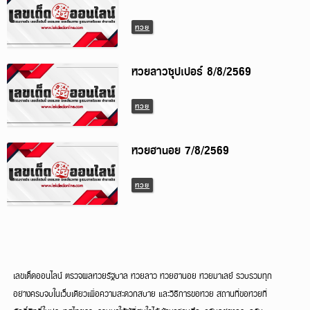
หวย
หวยลาวซุปเปอร์ 8/8/2569
หวย
หวยฮานอย 7/8/2569
หวย
เลขเด็ดออนไลน์ ตรวจผลหวยรัฐบาล หวยลาว หวยฮานอย หวยมาเลย์ รวบรวมทุก
อย่างครบจบในเว็บเดียวเพื่อความสะดวกสบาย และวิธีการขอหวย สถานที่ขอหวยที่