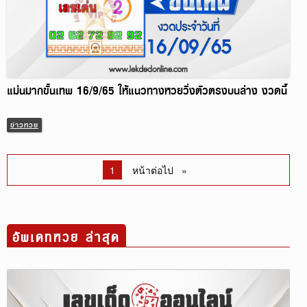
แม่นมากขั้นเทพ 16/9/65 ให้แนวทางหวยวิ่งตัวตรงบนล่าง งวดนี้
ข่าวหวย
You 're on page
1
หน้าต่อไป
หน้า
อัพเดทหวย ล่าสุด