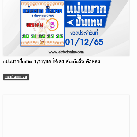
แม่นมากขั้นเทพ 1/12/65 ให้เลขเด่นเน้นวิ่ง ตัวตรง
เลขเด็ดหวยดัง